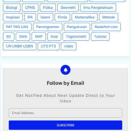
Biologi
CPNS
Fisika
Geometri
Ilmu Pengetahuan
Inspirasi
IPA
Islami
Kimia
Matematika
Metode
PAT PAS UAS
Pemrograman
Pengukuran
Radarhot com
SD
SMA
SMP
Soal
Trigonometri
Tutorial
UN UNBK USBN
UTS PTS
video
Follow by Email
Get Notified About Next Update Direct to Your
inbox