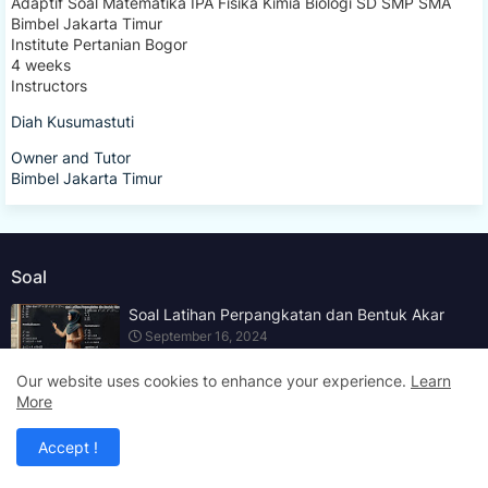
Adaptif Soal Matematika IPA Fisika Kimia Biologi SD SMP SMA
Bimbel Jakarta Timur
Institute Pertanian Bogor
4 weeks
Instructors
Diah Kusumastuti
Owner and Tutor
Bimbel Jakarta Timur
Soal
Soal Latihan Perpangkatan dan Bentuk Akar
September 16, 2024
Our website uses cookies to enhance your experience.
Learn
More
Soal Latihan Teorema Phytagoras by Bimbel
Jakarta Timur
Accept !
September 15, 2024