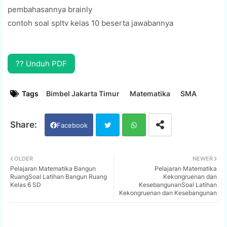
pembahasannya brainly
contoh soal spltv kelas 10 beserta jawabannya
?? Unduh PDF
Tags
Bimbel Jakarta Timur
Matematika
SMA
Facebook
Twi
Wh
OLDER
NEWER
Pelajaran Matematika Bangun
Pelajaran Matematika
tter
ats
RuangSoal Latihan Bangun Ruang
Kekongruenan dan
Kelas 6 SD
KesebangunanSoal Latihan
Kekongruenan dan Kesebangunan
app