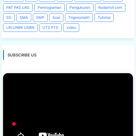
PAT PAS UAS
Pemrograman
Pengukuran
Radarhot com
SD
SMA
SMP
Soal
Trigonometri
Tutorial
UN UNBK USBN
UTS PTS
video
SUBSCRIBE US