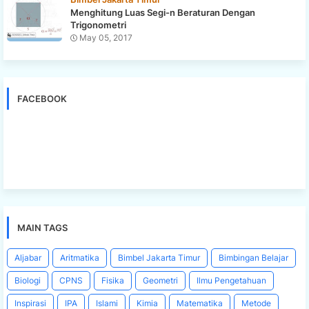
Menghitung Luas Segi-n Beraturan Dengan
Trigonometri
May 05, 2017
FACEBOOK
MAIN TAGS
Aljabar
Aritmatika
Bimbel Jakarta Timur
Bimbingan Belajar
Biologi
CPNS
Fisika
Geometri
Ilmu Pengetahuan
Inspirasi
IPA
Islami
Kimia
Matematika
Metode