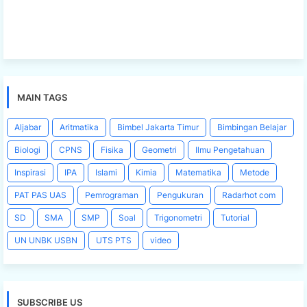
MAIN TAGS
Aljabar
Aritmatika
Bimbel Jakarta Timur
Bimbingan Belajar
Biologi
CPNS
Fisika
Geometri
Ilmu Pengetahuan
Inspirasi
IPA
Islami
Kimia
Matematika
Metode
PAT PAS UAS
Pemrograman
Pengukuran
Radarhot com
SD
SMA
SMP
Soal
Trigonometri
Tutorial
UN UNBK USBN
UTS PTS
video
SUBSCRIBE US