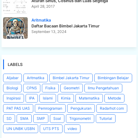
Aturan Sinus, Cosinus dan Luas Segitiga
April 28, 2017
Aritmatika
Daftar Bacaan Bimbel Jakarta Timur
September 13, 2024
LABELS
Aljabar
Aritmatika
Bimbel Jakarta Timur
Bimbingan Belajar
Biologi
CPNS
Fisika
Geometri
Ilmu Pengetahuan
Inspirasi
IPA
Islami
Kimia
Matematika
Metode
PAT PAS UAS
Pemrograman
Pengukuran
Radarhot com
SD
SMA
SMP
Soal
Trigonometri
Tutorial
UN UNBK USBN
UTS PTS
video