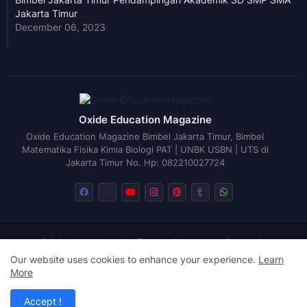
Jakarta Timur
December 06, 2023
Oxide Education Magazine
Oxide Education Magazine Bimbel Jakarta Timur, Bimbel
Matematika Fisika Kimia Biologi PAT | UNBK USBN | UTS di
Jakarta Timur No. Hp: 082210027724
TOC
Author
Definisi
Sitemap
Exegesis
Disclaimer
Return Policy
Cookies Policy
Our website uses cookies to enhance your experience.
Learn
More
Design by -
Blogger Templates
| Distributed by
Free Blogger
Templates
Accept !