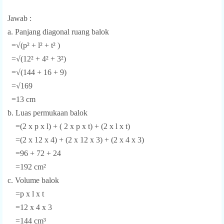
Jawab :
a. Panjang diagonal ruang balok
=√(p² + l² + t² )
=√(12² + 4² + 3²)
=√(144 + 16 + 9)
=√169
=13 cm
b. Luas permukaan balok
=(2 x p x l) + ( 2 x p x t) + (2 x l x t)
=(2 x 12 x 4) + (2 x 12 x 3) + (2 x 4 x 3)
=96 + 72 + 24
=192 cm²
c. Volume balok
=p x l x t
=12 x 4 x 3
=144 cm³