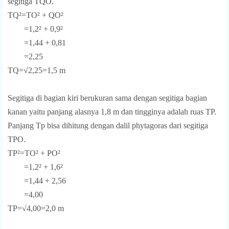
segitiga TQO.
TQ²=TO² + QO²
=1,2² + 0,9²
=1,44 + 0,81
=2,25
TQ=√2,25=1,5 m
Segitiga di bagian kiri berukuran sama dengan segitiga bagian
kanan yaitu panjang alasnya 1,8 m dan tingginya adalah ruas TP.
Panjang Tp bisa dihitung dengan dalil phytagoras dari segitiga
TPO.
TP²=TO² + PO²
=1,2² + 1,6²
=1,44 + 2,56
=4,00
TP=√4,00=2,0 m