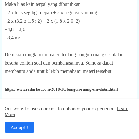
Maka luas kain terpal yang dibutuhkan
=2 x luas segitiga depan + 2 x segitiga samping
=2 x (3,2 x 1,5 : 2) + 2 x (1,8 x 2,0: 2)
=4,8 + 3,6
=8,4 m²
Demikian rangkuman materi tentang bangun ruang sisi datar
beserta contoh soal dan pembahasannya. Semoga dapat
membantu anda untuk lebih memahami materi tersebut.
https://www.radarhot.com/2018/10/bangun-ruang-sisi-datar.html
?? Unduh PDF
Our website uses cookies to enhance your experience.
Learn
More
Tags
Bimbel Jakarta Timur
CPNS
Geometri
Accept !
Matematika
Metode