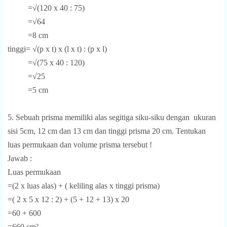
=√(120 x 40 : 75)
=√64
=8 cm
tinggi= √(p x t) x (l x t) : (p x l)
=√(75 x 40 : 120)
=√25
=5 cm
5. Sebuah prisma memiliki alas segitiga siku-siku dengan ukuran
sisi 5cm, 12 cm dan 13 cm dan tinggi prisma 20 cm. Tentukan
luas permukaan dan volume prisma tersebut !
Jawab :
Luas permukaan
=(2 x luas alas) + ( keliling alas x tinggi prisma)
=( 2 x 5 x 12 : 2) + (5 + 12 + 13) x 20
=60 + 600
=660 cm²