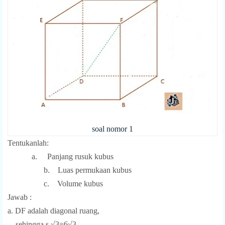
soal nomor 1
Tentukanlah:
a.
Panjang rusuk kubus
b. Luas permukaan kubus
c. Volume kubus
Jawab :
a. DF adalah diagonal ruang,
sehingga s √3=6√3