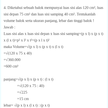
4. Diketahui sebuah balok mempunyai luas sisi alas 120 cm², luas
sisi depan 75 cm² dan luas sisi samping 40 cm². Tentukanlah
volume balok serta ukuran panjang, lebar dan tinggi balok !
Jawab :
Luas sisi alas x luas sisi depan x luas sisi samping=(p x l) x (p x t)
x (l x t)=p² x l² x t²=(p x l x t)²
maka Volume=√(p x l) x (p x t) x (l x t)
=√(120 x 75 x 40)
=√360.000
=600 cm³
panjang=√(p x l) x (p x t) : (l x t)
=√(120 x 75 : 40)
=√225
=15 cm
lebar= √(p x l) x (l x t) : (p x t)