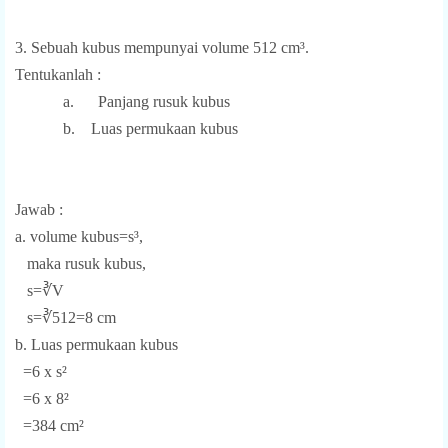
3. Sebuah kubus mempunyai volume 512 cm³.
Tentukanlah :
a.
Panjang rusuk kubus
b. Luas permukaan kubus
Jawab :
a. volume kubus=s³,
maka rusuk kubus,
s=∛V
s=∛512=8 cm
b. Luas permukaan kubus
=6 x s²
=6 x 8²
=384 cm²