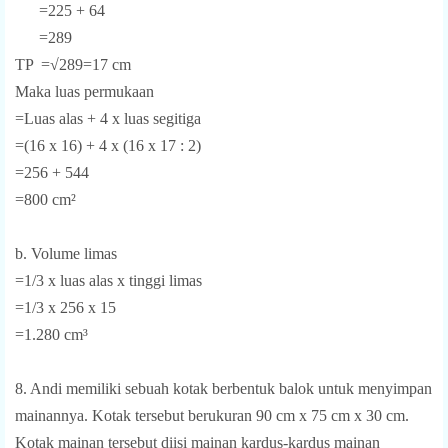
=225 + 64
=289
TP =√289=17 cm
Maka luas permukaan
=Luas alas + 4 x luas segitiga
=(16 x 16) + 4 x (16 x 17 : 2)
=256 + 544
=800 cm²
b. Volume limas
=1/3 x luas alas x tinggi limas
=1/3 x 256 x 15
=1.280 cm³
8. Andi memiliki sebuah kotak berbentuk balok untuk menyimpan
mainannya. Kotak tersebut berukuran 90 cm x 75 cm x 30 cm.
Kotak mainan tersebut diisi mainan kardus-kardus mainan