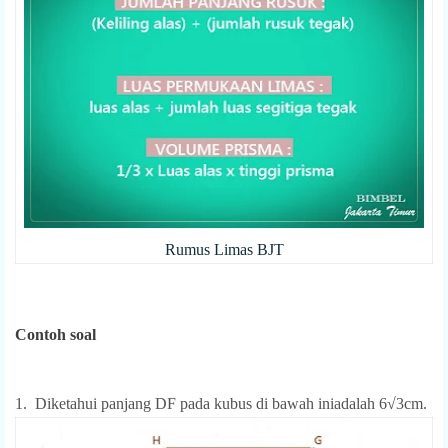
Rumus Limas BJT
Contoh soal
1.
Diketahui panjang DF pada kubus di bawah iniadalah 6
√
3cm.