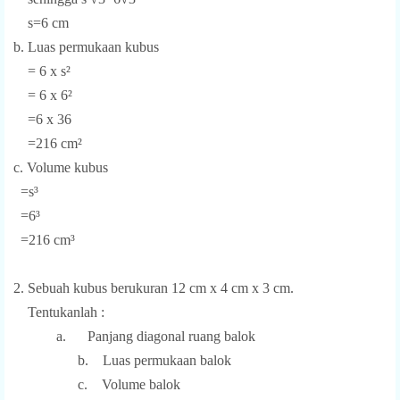
s=6 cm
b. Luas permukaan kubus
= 6 x s²
= 6 x 6²
=6 x 36
=216 cm²
c. Volume kubus
=s³
=6³
=216 cm³
2. Sebuah kubus berukuran 12 cm x 4 cm x 3 cm.
Tentukanlah :
a.
Panjang diagonal ruang balok
b. Luas permukaan balok
c. Volume balok