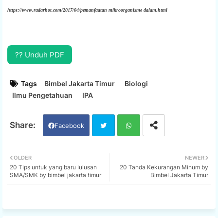
https://www.radarhot.com/2017/04/pemanfaatan-mikroorganisme-dalam.html
?? Unduh PDF
Tags
Bimbel Jakarta Timur
Biologi
Ilmu Pengetahuan
IPA
Facebook
Twi
Wh
OLDER
NEWER
20 Tips untuk yang baru lulusan
20 Tanda Kekurangan Minum by
tter
ats
SMA/SMK by bimbel jakarta timur
Bimbel Jakarta Timur
app