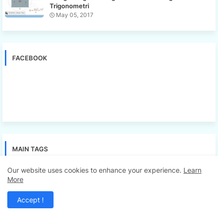
Trigonometri
May 05, 2017
FACEBOOK
MAIN TAGS
Our website uses cookies to enhance your experience.
Learn
Aljabar
Aritmatika
Bimbel Jakarta Timur
Bimbingan Belajar
More
Biologi
CPNS
Fisika
Geometri
Ilmu Pengetahuan
Accept !
Inspirasi
IPA
Islami
Kimia
Matematika
Metode