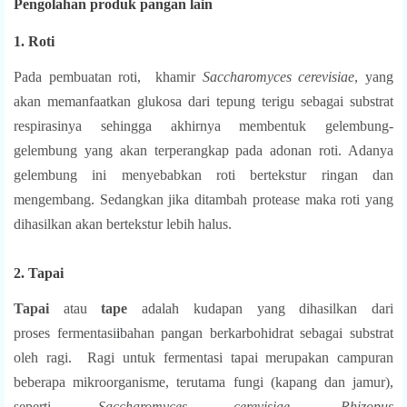
Pengolahan produk pangan lain
1. Roti
Pada pembuatan roti,
khamir
Saccharomyces cerevisiae
, yang
akan memanfaatkan glukosa dari tepung terigu sebagai substrat
respirasinya sehingga akhirnya membentuk gelembung-
gelembung yang akan terperangkap pada adonan roti. Adanya
gelembung ini menyebabkan roti bertekstur ringan dan
mengembang. Sedangkan jika ditambah protease maka roti yang
dihasilkan akan bertekstur lebih halus.
2. Tapai
Tapai
atau
tape
adalah kudapan yang dihasilkan dari
proses fermentasi
i
bahan pangan berkarbohidrat sebagai substrat
oleh ragi.
Ragi untuk fermentasi tapai merupakan campuran
beberapa mikroorganisme, terutama fungi (kapang dan jamur),
seperti
Saccharomyces cerevisiae
,
Rhizopus