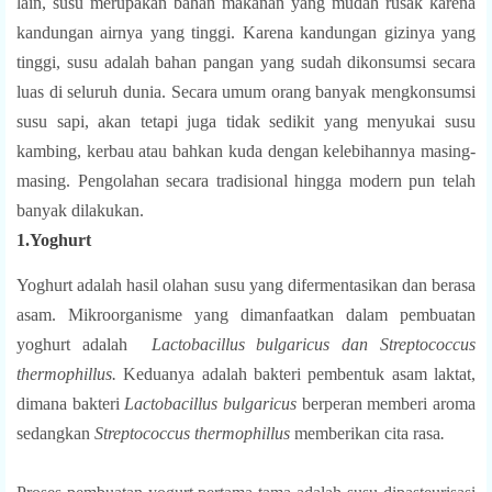
lain,
s
usu
merupakan
bahan makanan yang mudah rusak karena
kandungan airnya yang tinggi
. Karena kandungan gizinya yang
tinggi, susu adalah bahan pangan yang sudah dikonsumsi secara
luas di seluruh dunia. Secara umum orang banyak mengkonsumsi
susu sapi, akan tetapi juga tidak sedikit yang menyukai susu
kambing, kerbau atau bahkan kuda dengan kelebihannya masing-
masing. Pengolahan secara tradisional hingga
modern pun telah
banyak dilakukan
.
1.Yoghurt
Yoghurt adalah hasil olahan susu yang difermentasikan dan berasa
asam. Mikroorganisme yang dimanfaatkan dalam pembuatan
yoghurt adalah
Lactobacillus bulgaricus
dan
Streptococcus
thermophillus
.
Keduanya adalah bakteri pembentuk asam laktat,
dimana bakteri
Lactobacillus bulgaricus
berperan memberi aroma
sedangkan
Streptococcus thermophillus
memberikan cita rasa
.