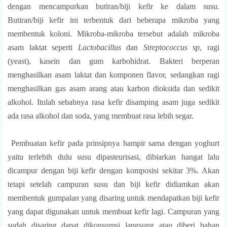
dengan mencampurkan butiran/biji kefir ke dalam susu.
Butiran/biji kefir ini terbentuk dari beberapa mikroba yang
membentuk koloni. Mikroba-mikroba tersebut adalah mikroba
asam laktat seperti
Lactobacillus
dan
Streptococcus sp
, ragi
(yeast), kasein dan gum karbohidrat.
Bakteri berperan
menghasilkan asam laktat dan komponen flavor, sedangkan ragi
menghasilkan gas asam arang atau karbon dioksida dan sedikit
alkohol. Itulah sebabnya rasa kefir disamping asam juga sedikit
ada rasa alkohol dan soda, yang membuat rasa lebih segar.
Pembuatan kefir pada prinsipnya hampir sama dengan yoghurt
yaitu terlebih dulu susu dipasteurisasi, dibiarkan hangat lalu
dicampur dengan biji kefir dengan komposisi sekitar 3%. Akan
tetapi setelah campuran susu dan biji kefir didiamkan akan
membentuk gumpalan yang disaring untuk mendapatkan biji kefir
yang dapat digunakan untuk membuat kefir lagi. Campuran yang
sudah disaring dapat dikonsumsi langsung atau diberi bahan