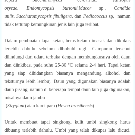
oryzae
,
Endomycopsis burtonii
,
Mucor
sp.,
Candida
utilis
,
Saccharomycopsis fibuligera
, dan
Pediococcus
sp
,
namun
tidak tertutup kemungkinan jenis lain juga terlibat.
Dalam pembuatan tapai ketan, beras ketan dimasak dan dikukus
terlebih dahulu sebelum dibubuhi ragi.. Campuran tersebut
dilindungi dari udara terbuka dengan membungkusnya oleh daun
dan diinkibasi pada suhu 25-30 °C selama 2-4 hari.
Tapai ketan
yang siap dihidangkan biasanya mengandung alkohol dan
teksturnya lebih lembu
. Daun yang digunakan biasanya adalah
]
daun pisang, namun di beberapa tempat daun lain juga digunakan,
misalnya daun jambu
(
Sizygium
) atau karet
para
(
Hevea brasiliensis
).
Untuk membuat tapai singkong, kulit umbi singkong harus
dibuang terlebih dahulu. Umbi yang telah dikupas lalu dicuci,