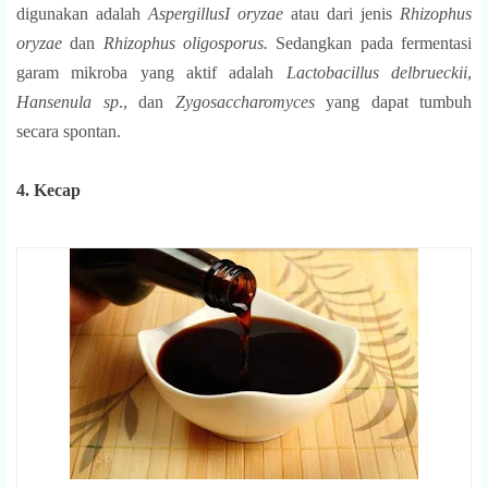
digunakan adalah
AspergillusI oryzae
atau dari jenis
Rhizophus
oryzae
dan
Rhizophus oligosporus.
Sedangkan pada fermentasi
garam mikroba yang aktif adalah
Lactobacillus delbrueckii
,
Hansenula sp
., dan
Zygosaccharomyces
yang dapat tumbuh
secara spontan.
4. Kecap