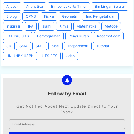
Aljabar
Aritmatika
Bimbel Jakarta Timur
Bimbingan Belajar
Biologi
CPNS
Fisika
Geometri
Ilmu Pengetahuan
Inspirasi
IPA
Islami
Kimia
Matematika
Metode
PAT PAS UAS
Pemrograman
Pengukuran
Radarhot com
SD
SMA
SMP
Soal
Trigonometri
Tutorial
UN UNBK USBN
UTS PTS
video
Follow by Email
Get Notified About Next Update Direct to Your
inbox