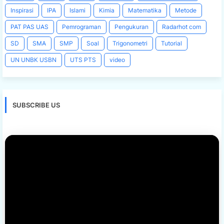
Inspirasi
IPA
Islami
Kimia
Matematika
Metode
PAT PAS UAS
Pemrograman
Pengukuran
Radarhot com
SD
SMA
SMP
Soal
Trigonometri
Tutorial
UN UNBK USBN
UTS PTS
video
SUBSCRIBE US