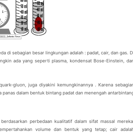
eda di sebagian besar lingkungan adalah : padat, cair, dan gas. D
mungkin ada yang seperti plasma, kondensat Bose-Einstein, da
a quark-gluon, juga diyakini kemungkinannya . Karena sebagia
a panas dalam bentuk bintang padat dan menengah antarbintan
n berdasarkan perbedaan kualitatif dalam sifat massal mereka
mempertahankan volume dan bentuk yang tetap; cair adala