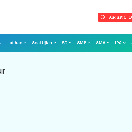
August 8, 
Latihan
Soal Ujian
SD
SMP
SMA
IPA
ur