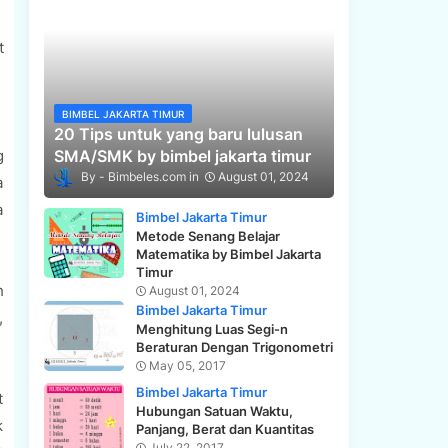
t
BIMBEL JAKARTA TIMUR
20 Tips untuk yang baru lulusan
g
SMA/SMK by bimbel jakarta timur
Bimbeles.com
August 01, 2024
a
a
Bimbel Jakarta Timur
Metode Senang Belajar
Matematika by Bimbel Jakarta
Timur
h
August 01, 2024
Bimbel Jakarta Timur
,
Menghitung Luas Segi-n
Beraturan Dengan Trigonometri
May 05, 2017
Bimbel Jakarta Timur
t
Hubungan Satuan Waktu,
k
Panjang, Berat dan Kuantitas
July 22, 2017