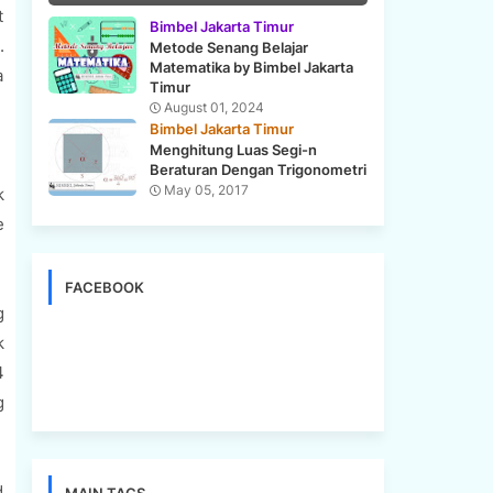
t
Bimbel Jakarta Timur
.
Metode Senang Belajar
Matematika by Bimbel Jakarta
a
Timur
August 01, 2024
Bimbel Jakarta Timur
Menghitung Luas Segi-n
Beraturan Dengan Trigonometri
May 05, 2017
k
e
FACEBOOK
g
k
4
g
d