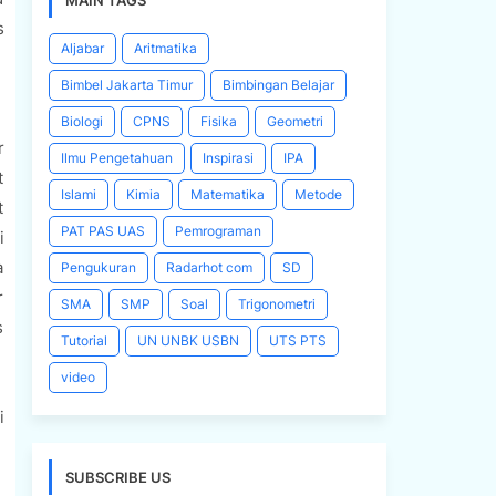
MAIN TAGS
s
Aljabar
Aritmatika
Bimbel Jakarta Timur
Bimbingan Belajar
Biologi
CPNS
Fisika
Geometri
r
Ilmu Pengetahuan
Inspirasi
IPA
t
Islami
Kimia
Matematika
Metode
t
PAT PAS UAS
Pemrograman
i
a
Pengukuran
Radarhot com
SD
r
SMA
SMP
Soal
Trigonometri
s
Tutorial
UN UNBK USBN
UTS PTS
video
i
SUBSCRIBE US