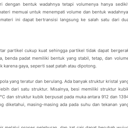
iri dengan bentuk wadahnya tetapi volumenya hanya sediki
a materi memuai untuk menempati volume dan bentuk wadahnya
 materi ini dapat bertransisi langsung ke salah satu dari du
tar partikel cukup kuat sehingga partikel tidak dapat bergera
a, benda padat memiliki bentuk yang stabil, tetap, dan volum
 karena gaya, seperti saat patah atau dipotong.
pola yang teratur dan berulang. Ada banyak struktur kristal yan
bih dari satu struktur. Misalnya, besi memiliki struktur kubi
°C dan struktur kubik berpusat pada muka antara 912 dan 139
 yang diketahui, masing-masing ada pada suhu dan tekanan yan
r melalui proses peleburan, dan zat cair dapat berubah wuju