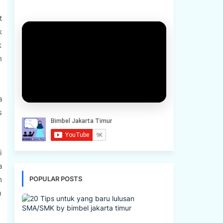
t
k
k
n
a
s
i
a
m
POPULAR POSTS
n