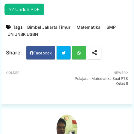
?? Unduh PDF
Tags
Bimbel Jakarta Timur
Matematika
SMP
UN UNBK USBN
Facebook
Twi
Wh
OLDER
NEWER
Pelajaran Matematika Soal PTS
tter
ats
Kelas 8
app