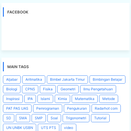
FACEBOOK
MAIN TAGS
Aljabar
Aritmatika
Bimbel Jakarta Timur
Bimbingan Belajar
Biologi
CPNS
Fisika
Geometri
Ilmu Pengetahuan
Inspirasi
IPA
Islami
Kimia
Matematika
Metode
PAT PAS UAS
Pemrograman
Pengukuran
Radarhot com
SD
SMA
SMP
Soal
Trigonometri
Tutorial
UN UNBK USBN
UTS PTS
video