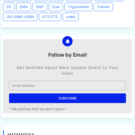
SD
SMA
SMP
Soal
Trigonometri
Tutorial
UN UNBK USBN
UTS PTS
video
Follow by Email
Get Notified About Next Update Direct to Your
inbox
* We promise that we don't spam !
MATEMATIKA