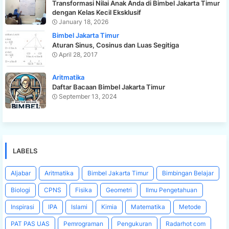
Transformasi Nilai Anak Anda di Bimbel Jakarta Timur
dengan Kelas Kecil Eksklusif
January 18, 2026
Bimbel Jakarta Timur
Aturan Sinus, Cosinus dan Luas Segitiga
April 28, 2017
Aritmatika
Daftar Bacaan Bimbel Jakarta Timur
September 13, 2024
LABELS
Aljabar
Aritmatika
Bimbel Jakarta Timur
Bimbingan Belajar
Biologi
CPNS
Fisika
Geometri
Ilmu Pengetahuan
Inspirasi
IPA
Islami
Kimia
Matematika
Metode
PAT PAS UAS
Pemrograman
Pengukuran
Radarhot com