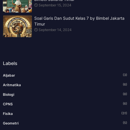
September 15, 2024
Soal Garis Dan Sudut Kelas 7 by Bimbel Jakarta
Timur
September 14, 2024
Labels
(3)
Aljabar
(6)
Aritmatika
(8)
Biologi
(6)
CPNS
(31)
Fisika
(5)
Geometri