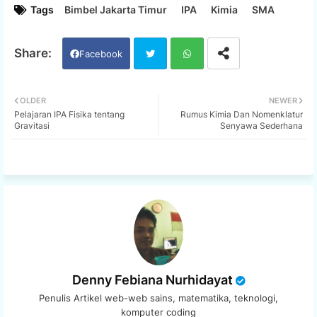
Tags
Bimbel Jakarta Timur
IPA
Kimia
SMA
Facebook
Twi
Wh
OLDER
NEWER
Pelajaran IPA Fisika tentang
Rumus Kimia Dan Nomenklatur
tter
ats
Gravitasi
Senyawa Sederhana
app
Denny Febiana Nurhidayat
Penulis Artikel web-web sains, matematika, teknologi,
komputer coding