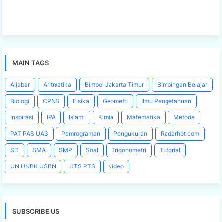
MAIN TAGS
Aljabar
Aritmatika
Bimbel Jakarta Timur
Bimbingan Belajar
Biologi
CPNS
Fisika
Geometri
Ilmu Pengetahuan
Inspirasi
IPA
Islami
Kimia
Matematika
Metode
PAT PAS UAS
Pemrograman
Pengukuran
Radarhot com
SD
SMA
SMP
Soal
Trigonometri
Tutorial
UN UNBK USBN
UTS PTS
video
SUBSCRIBE US