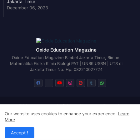
Jakarta Timur
December 06, 2023
Oxide Education Magazine
Oxide Education Magazine Bimbel Jakarta Timur, Bimbel
Matematika Fisika Kimia Biologi PAT | UNBK USBN | UTS di
Jakarta Timur No. Hp: 082210027724
TOC
Author
Definisi
Sitemap
Exegesis
Disclaimer
Return Policy
Cookies Policy
Our website uses cookies to enhance your experience.
Learn
More
Design by -
Blogger Templates
| Distributed by
Free Blogger
Templates
Accept !