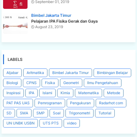
September 01, 2019
Bimbel Jakarta Timur
Pelajaran IPA Fisika Gerak dan Gaya
August 23, 2019
LABELS
Aljabar
Aritmatika
Bimbel Jakarta Timur
Bimbingan Belajar
Biologi
CPNS
Fisika
Geometri
Ilmu Pengetahuan
Inspirasi
IPA
Islami
Kimia
Matematika
Metode
PAT PAS UAS
Pemrograman
Pengukuran
Radarhot com
SD
SMA
SMP
Soal
Trigonometri
Tutorial
UN UNBK USBN
UTS PTS
video