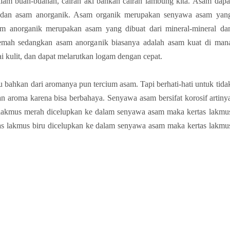
alam buah-buahan, cairan aki bahkan cairan lambung kita.
Asam dapa
k dan asam anorganik. Asam organik merupakan senyawa asam yan
m anorganik merupakan asam yang dibuat dari mineral-mineral da
emah sedangkan asam anorganik biasanya adalah asam kuat di man
i kulit, dan dapat melarutkan logam dengan cepat.
 bahkan dari aromanya pun tercium asam. Tapi berhati-hati untuk tida
an aroma karena bisa berbahaya. Senyawa asam bersifat korosif artiny
 lakmus merah dicelupkan ke dalam senyawa asam maka kertas lakmu
rtas lakmus biru dicelupkan ke dalam senyawa asam maka kertas lakmu