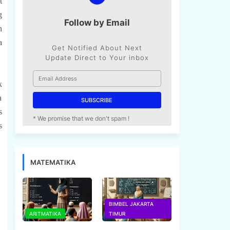
t
g
Follow by Email
n
a
Get Notified About Next
Update Direct to Your inbox
k
a
s
* We promise that we don't spam !
s
MATEMATIKA
BIMBEL JAKARTA
ARITMATIKA
TIMUR