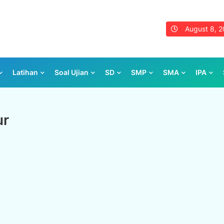
August 8, 
Latihan
Soal Ujian
SD
SMP
SMA
IPA
ur