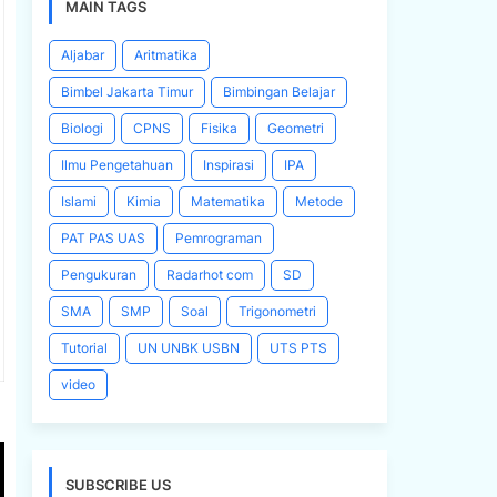
MAIN TAGS
Aljabar
Aritmatika
Bimbel Jakarta Timur
Bimbingan Belajar
Biologi
CPNS
Fisika
Geometri
Ilmu Pengetahuan
Inspirasi
IPA
Islami
Kimia
Matematika
Metode
PAT PAS UAS
Pemrograman
Pengukuran
Radarhot com
SD
SMA
SMP
Soal
Trigonometri
Tutorial
UN UNBK USBN
UTS PTS
video
SUBSCRIBE US