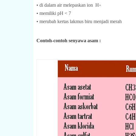
•
di dalam air melepaskan ion
H
+
• memiliki pH < 7
• merubah kertas lakmus biru menjadi merah
Contoh-contoh senyawa asam :