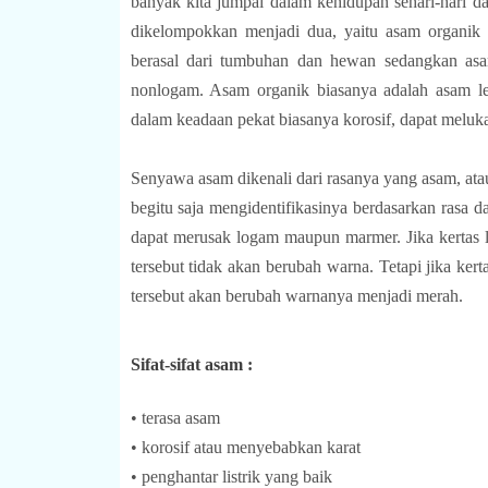
banyak kita jumpai dalam kehidupan sehari-hari d
dikelompokkan menjadi dua, yaitu asam organi
berasal dari tumbuhan dan hewan sedangkan asa
nonlogam. Asam organik biasanya adalah asam l
dalam keadaan pekat biasanya korosif, dapat meluka
Senyawa asam dikenali dari rasanya yang asam, atau
begitu saja mengidentifikasinya berdasarkan rasa d
dapat merusak logam maupun marmer. Jika kertas
tersebut tidak akan berubah warna. Tetapi jika ke
tersebut akan berubah warnanya menjadi merah.
Sifat-sifat asam :
• terasa asam
• korosif atau menyebabkan karat
• penghantar listrik yang baik