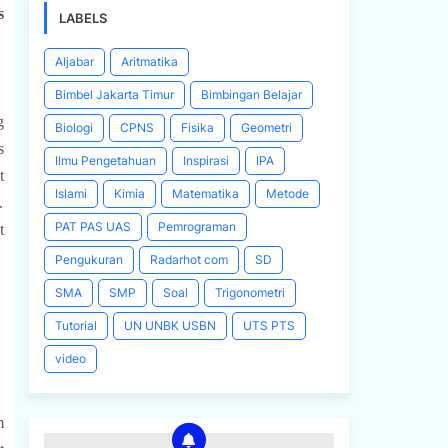
s
LABELS
Aljabar
Aritmatika
Bimbel Jakarta Timur
Bimbingan Belajar
g
Biologi
CPNS
Fisika
Geometri
s
Ilmu Pengetahuan
Inspirasi
IPA
t
Islami
Kimia
Matematika
Metode
.
PAT PAS UAS
Pemrograman
t
Pengukuran
Radarhot com
SD
SMA
SMP
Soal
Trigonometri
Tutorial
UN UNBK USBN
UTS PTS
video
m