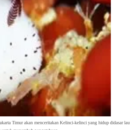
rta Timur akan menceritakan Kelinci-kelinci yang hidup didasar lau