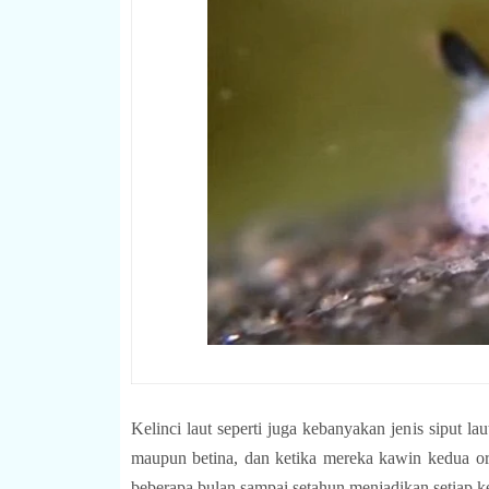
Kelinci laut seperti juga kebanyakan jenis siput l
maupun betina, dan ketika mereka kawin kedua or
beberapa bulan sampai setahun menjadikan setiap 