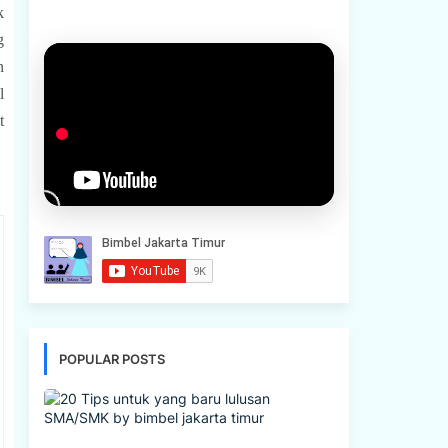
k
g
 
 
 
POPULAR POSTS