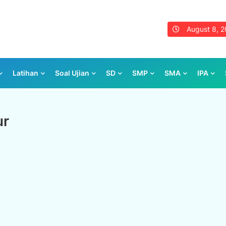
August 8, 
Latihan
Soal Ujian
SD
SMP
SMA
IPA
ur