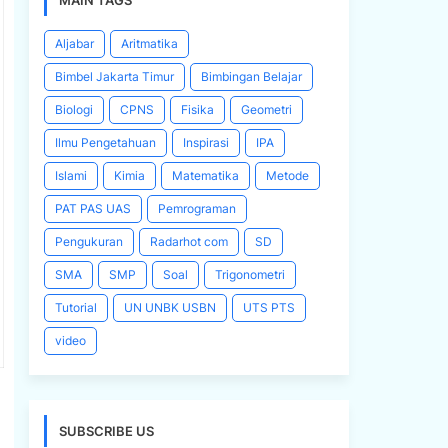
MAIN TAGS
Aljabar
Aritmatika
Bimbel Jakarta Timur
Bimbingan Belajar
Biologi
CPNS
Fisika
Geometri
Ilmu Pengetahuan
Inspirasi
IPA
Islami
Kimia
Matematika
Metode
PAT PAS UAS
Pemrograman
Pengukuran
Radarhot com
SD
SMA
SMP
Soal
Trigonometri
Tutorial
UN UNBK USBN
UTS PTS
video
SUBSCRIBE US