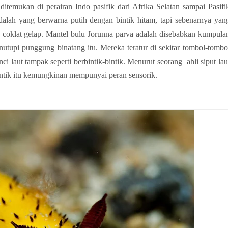
itemukan di perairan Indo pasifik dari Afrika Selatan sampai Pasifi
alah yang berwarna putih dengan bintik hitam, tapi sebenarnya yan
coklat gelap.
Mantel bulu Jorunna parva adalah disebabkan kumpulan
nutupi punggung binatang itu. Mereka teratur di sekitar tombol-tombol
ci laut tampak seperti berbintik-bintik. Menurut seorang 
 ahli siput laut
bintik itu kemungkinan mempunyai peran sensorik.