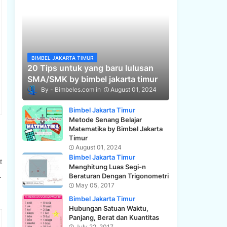
BIMBEL JAKARTA TIMUR
20 Tips untuk yang baru lulusan
SMA/SMK by bimbel jakarta timur
Bimbeles.com
August 01, 2024
Bimbel Jakarta Timur
Metode Senang Belajar
Matematika by Bimbel Jakarta
Timur
August 01, 2024
Bimbel Jakarta Timur
 
Menghitung Luas Segi-n
rhinophores, mereka mendeteksi bahan kimia di dalam air yang membantu kelinci laut menemukan makanan dan teman. 
Beraturan Dengan Trigonometri
May 05, 2017
Bimbel Jakarta Timur
Hubungan Satuan Waktu,
Panjang, Berat dan Kuantitas
July 22, 2017