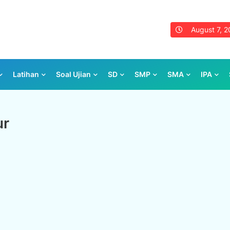
August 7, 
Latihan
Soal Ujian
SD
SMP
SMA
IPA
ur