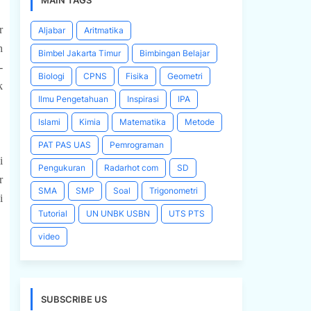
MAIN TAGS
r
Aljabar
Aritmatika
h
Bimbel Jakarta Timur
Bimbingan Belajar
-
Biologi
CPNS
Fisika
Geometri
k
Ilmu Pengetahuan
Inspirasi
IPA
Islami
Kimia
Matematika
Metode
PAT PAS UAS
Pemrograman
 
Pengukuran
Radarhot com
SD
 
SMA
SMP
Soal
Trigonometri
 
Tutorial
UN UNBK USBN
UTS PTS
video
SUBSCRIBE US