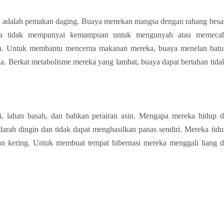
a adalah pemakan daging. Buaya menekan mangsa dengan rahang besa
aya tidak mempunyai kemampuan untuk mengunyah atau memeca
ain. Untuk membantu mencerna makanan mereka, buaya menelan batu
a. Berkat metabolisme mereka yang lambat, buaya dapat bertahan tida
, lahan basah, dan bahkan perairan asin. Mengapa mereka hidup di
rah dingin dan tidak dapat menghasilkan panas sendiri. Mereka tidur
an kering. Untuk membuat tempat hibernasi mereka menggali liang di