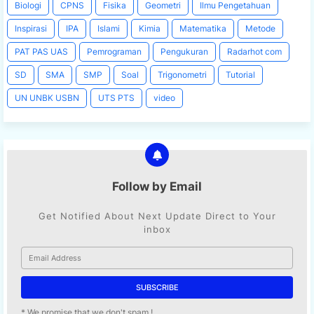
Biologi
CPNS
Fisika
Geometri
Ilmu Pengetahuan
Inspirasi
IPA
Islami
Kimia
Matematika
Metode
PAT PAS UAS
Pemrograman
Pengukuran
Radarhot com
SD
SMA
SMP
Soal
Trigonometri
Tutorial
UN UNBK USBN
UTS PTS
video
Follow by Email
Get Notified About Next Update Direct to Your
inbox
* We promise that we don't spam !