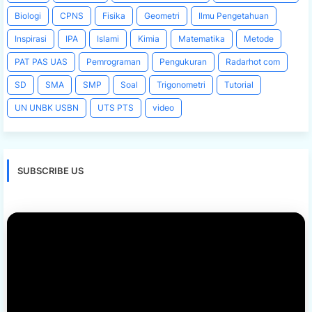
Biologi
CPNS
Fisika
Geometri
Ilmu Pengetahuan
Inspirasi
IPA
Islami
Kimia
Matematika
Metode
PAT PAS UAS
Pemrograman
Pengukuran
Radarhot com
SD
SMA
SMP
Soal
Trigonometri
Tutorial
UN UNBK USBN
UTS PTS
video
SUBSCRIBE US