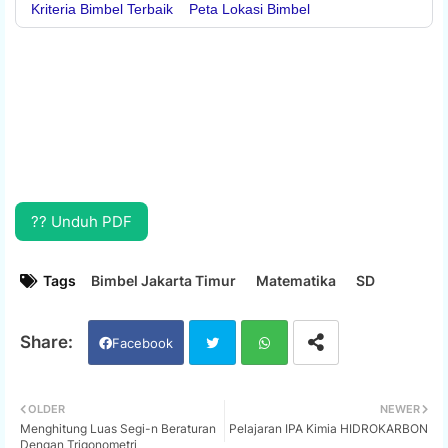
Kriteria Bimbel Terbaik
Peta Lokasi Bimbel
?? Unduh PDF
Tags
Bimbel Jakarta Timur
Matematika
SD
Facebook
Twi
Wh
OLDER
NEWER
Menghitung Luas Segi-n Beraturan
Pelajaran IPA Kimia HIDROKARBON
tter
ats
Dengan Trigonometri