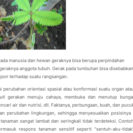
k pada manusia dan hewan geraknya bisa berupa perpindahan
bergeraknya anggota tubuh. Gerak pada tumbuhan bisa disebabka
spon terhadap suatu rangsangan.
 perubahan orientasi spasial atau konformasi suatu organ ata
puti gerakan menuju cahaya, membuka dan menutup bunga
ri air dan nutrisi, dll. Faktanya, perbungaan, buah, dan pucu
 perubahan lingkungan, sehingga menyesuaikan posisinya 
 tanaman sangat lambat dan seringkali tidak terdeteksi. Conto
termasuk respons tanaman sensitif seperti "sentuh-aku-tidak