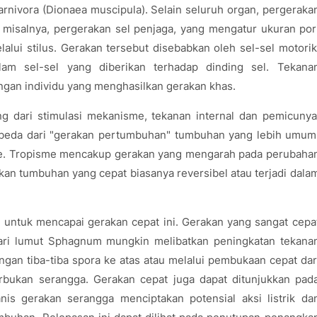
rnivora (Dionaea muscipula). Selain seluruh organ, pergeraka
, misalnya, pergerakan sel penjaga, yang mengatur ukuran por
lui stilus. Gerakan tersebut disebabkan oleh sel-sel motorik
am sel-sel yang diberikan terhadap dinding sel. Tekana
ngan individu yang menghasilkan gerakan khas.
 dari stimulasi mekanisme, tekanan internal dan pemicunya
beda dari "gerakan pertumbuhan" tumbuhan yang lebih umum
isme. Tropisme mencakup gerakan yang mengarah pada perubaha
an tumbuhan yang cepat biasanya reversibel atau terjadi dala
untuk mencapai gerakan cepat ini. Gerakan yang sangat cepa
dari lumut Sphagnum mungkin melibatkan peningkatan tekana
ngan tiba-tiba spora ke atas atau melalui pembukaan cepat dar
bukan serangga. Gerakan cepat juga dapat ditunjukkan pad
is gerakan serangga menciptakan potensial aksi listrik da