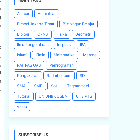
p
MAIN TAGS
n
Aljabar
Aritmatika
g
Bimbel Jakarta Timur
Bimbingan Belajar
n
Biologi
CPNS
Fisika
Geometri
Ilmu Pengetahuan
Inspirasi
IPA
k
,
Islami
Kimia
Matematika
Metode
,
PAT PAS UAS
Pemrograman
t
Pengukuran
Radarhot com
SD
n
SMA
SMP
Soal
Trigonometri
.
Tutorial
UN UNBK USBN
UTS PTS
-
video
:
SUBSCRIBE US