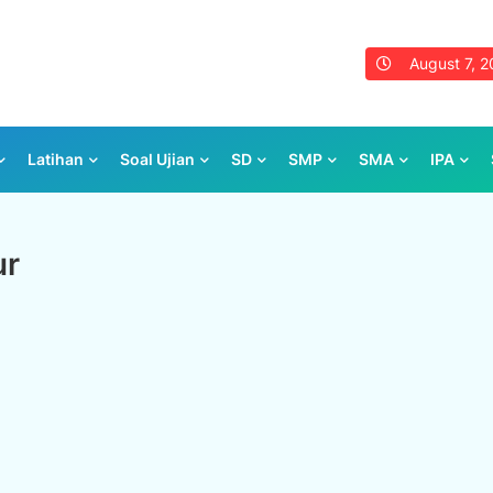
August 7, 
Latihan
Soal Ujian
SD
SMP
SMA
IPA
ur