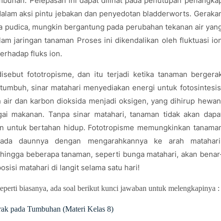
umbuhan. Pelepasan ini dapat dilihat pada penutupan penangka
dalam aksi pintu jebakan dan penyedotan bladderworts. Geraka
sa pudica, mungkin bergantung pada perubahan tekanan air yan
alam jaringan tanaman Proses ini dikendalikan oleh fluktuasi io
erhadap fluks ion.
ebut fototropisme, dan itu terjadi ketika tanaman bergera
tumbuh, sinar matahari menyediakan energi untuk fotosintesis
 air dan karbon dioksida menjadi oksigen, yang dihirup hewan
ai makanan. Tanpa sinar matahari, tanaman tidak akan dapa
n untuk bertahan hidup. Fototropisme memungkinkan tanama
pada daunnya dengan mengarahkannya ke arah matahari
hingga beberapa tanaman, seperti bunga matahari, akan benar
isi matahari di langit selama satu hari!
eperti biasanya, ada soal berikut kunci jawaban untuk melengkapinya 
rak pada Tumbuhan (Materi Kelas 8)