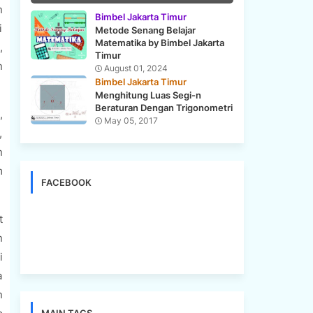
n
Bimbel Jakarta Timur
i
Metode Senang Belajar
Matematika by Bimbel Jakarta
,
Timur
n
August 01, 2024
Bimbel Jakarta Timur
Menghitung Luas Segi-n
Beraturan Dengan Trigonometri
,
May 05, 2017
,
n
m
FACEBOOK
t
n
i
a
n