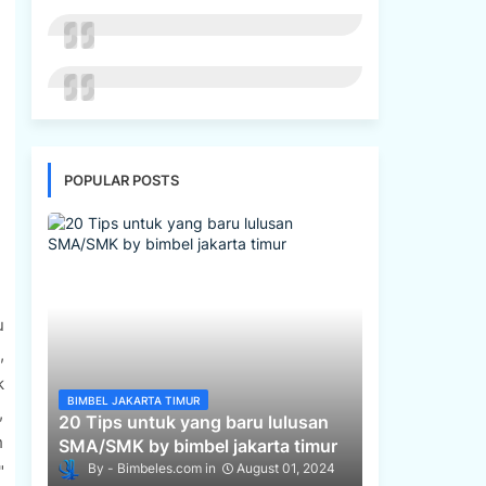
POPULAR POSTS
n
u
,
k
BIMBEL JAKARTA TIMUR
,
20 Tips untuk yang baru lulusan
h
SMA/SMK by bimbel jakarta timur
Bimbeles.com
August 01, 2024
"