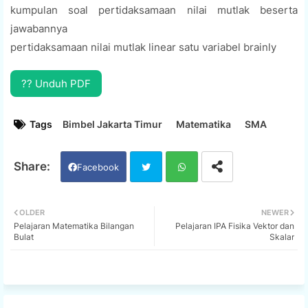
kumpulan soal pertidaksamaan nilai mutlak beserta
jawabannya
pertidaksamaan nilai mutlak linear satu variabel brainly
?? Unduh PDF
Tags
Bimbel Jakarta Timur
Matematika
SMA
Facebook
Twi
Wh
OLDER
NEWER
Pelajaran Matematika Bilangan
Pelajaran IPA Fisika Vektor dan
tter
ats
Bulat
Skalar
app