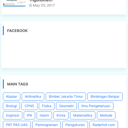
May 05, 2017
FACEBOOK
MAIN TAGS
Aljabar
Aritmatika
Bimbel Jakarta Timur
Bimbingan Belajar
Biologi
CPNS
Fisika
Geometri
Ilmu Pengetahuan
Inspirasi
IPA
Islami
Kimia
Matematika
Metode
PAT PAS UAS
Pemrograman
Pengukuran
Radarhot com