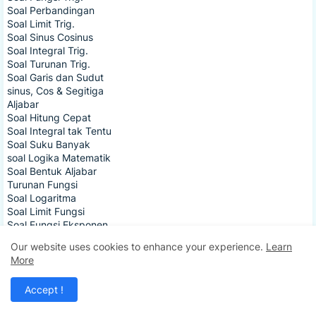
Soal Perbandingan
Soal Limit Trig.
Soal Sinus Cosinus
Soal Integral Trig.
Soal Turunan Trig.
Soal Garis dan Sudut
sinus, Cos & Segitiga
Aljabar
Soal Hitung Cepat
Soal Integral tak Tentu
Soal Suku Banyak
soal Logika Matematik
Soal Bentuk Aljabar
Turunan Fungsi
Soal Logaritma
Soal Limit Fungsi
Soal Fungsi Eksponen
Soal Turunan Fungsi
Our website uses cookies to enhance your experience.
Learn
Soal Relasi dan Fungsi
More
Relasi dan Fungsi
Geometri
Accept !
Soal Bangun Datar
Perbandingan & Skala