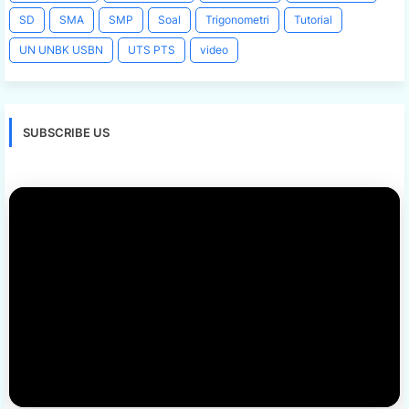
SD
SMA
SMP
Soal
Trigonometri
Tutorial
UN UNBK USBN
UTS PTS
video
SUBSCRIBE US