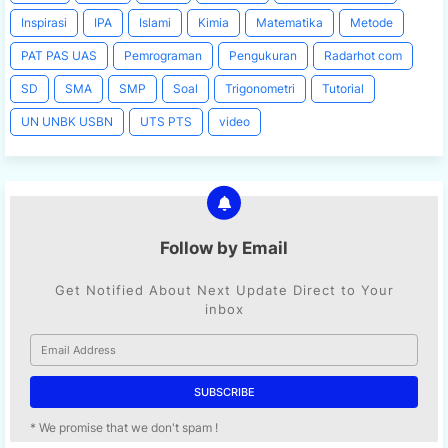
Inspirasi
IPA
Islami
Kimia
Matematika
Metode
PAT PAS UAS
Pemrograman
Pengukuran
Radarhot com
SD
SMA
SMP
Soal
Trigonometri
Tutorial
UN UNBK USBN
UTS PTS
video
Follow by Email
Get Notified About Next Update Direct to Your
inbox
* We promise that we don't spam !