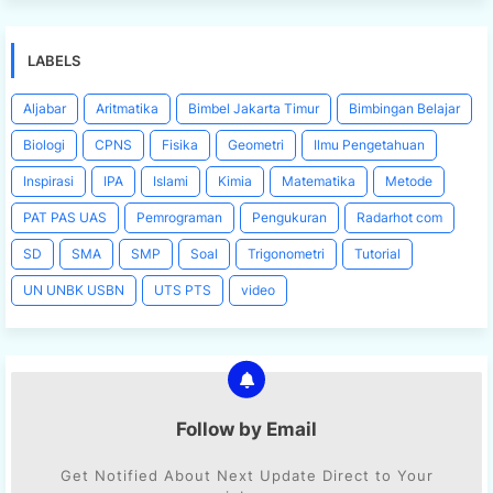
LABELS
Aljabar
Aritmatika
Bimbel Jakarta Timur
Bimbingan Belajar
Biologi
CPNS
Fisika
Geometri
Ilmu Pengetahuan
Inspirasi
IPA
Islami
Kimia
Matematika
Metode
PAT PAS UAS
Pemrograman
Pengukuran
Radarhot com
SD
SMA
SMP
Soal
Trigonometri
Tutorial
UN UNBK USBN
UTS PTS
video
Follow by Email
Get Notified About Next Update Direct to Your
inbox