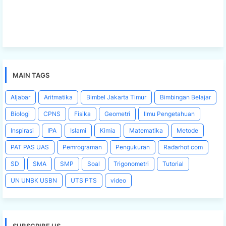
MAIN TAGS
Aljabar
Aritmatika
Bimbel Jakarta Timur
Bimbingan Belajar
Biologi
CPNS
Fisika
Geometri
Ilmu Pengetahuan
Inspirasi
IPA
Islami
Kimia
Matematika
Metode
PAT PAS UAS
Pemrograman
Pengukuran
Radarhot com
SD
SMA
SMP
Soal
Trigonometri
Tutorial
UN UNBK USBN
UTS PTS
video
SUBSCRIBE US