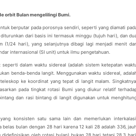
e orbit Bulan mengelilingi Bumi.
tuk berputar pada porosnya sendiri, seperti yang diamati pad
diturunkan dari basis ini termasuk minggu (tujuh hari), dan du
m (1/24 hari), yang selanjutnya dibagi lagi menjadi menit da
dar internasional (SI unit) untuk ilmu pengetahuan.
): seperti dalam waktu sidereal (adalah sistem ketepatan wakt
kan benda-benda langit. Menggunakan waktu sidereal, adala
eskop ke koordinat yang tepat di langit malam. Singkatnya
asarkan pada tingkat rotasi Bumi yang diukur relatif terhada
bintang dan rasi bintang di langit digunakan untuk menghitun
 yang konsisten satu sama lain dan memerlukan interkalasi
a belas bulan dengan 28 hari karena 12 kali 28 adalah 336, jau
 didefinisikan oleh rotasi bulan) bukan 28 hari tetapi 28,3 hari