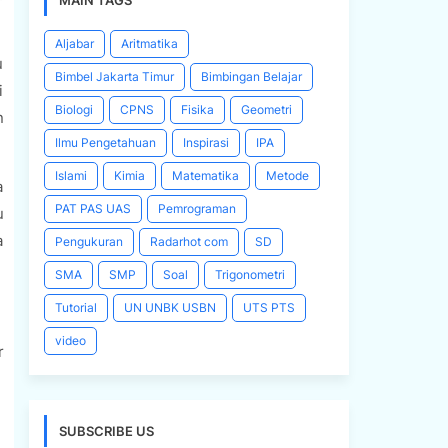
MAIN TAGS
Aljabar
Aritmatika
u
Bimbel Jakarta Timur
Bimbingan Belajar
i
Biologi
CPNS
Fisika
Geometri
n
Ilmu Pengetahuan
Inspirasi
IPA
Islami
Kimia
Matematika
Metode
a
PAT PAS UAS
Pemrograman
u
a
Pengukuran
Radarhot com
SD
SMA
SMP
Soal
Trigonometri
Tutorial
UN UNBK USBN
UTS PTS
video
r
SUBSCRIBE US