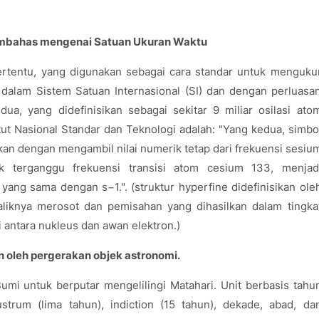
p membahas mengenai Satuan Ukuran Waktu
tertentu, yang digunakan sebagai cara standar untuk menguku
 dalam Sistem Satuan Internasional (SI) dan dengan perluasa
ua, yang didefinisikan sebagai sekitar 9 miliar osilasi ato
itut Nasional Standar dan Teknologi adalah: "Yang kedua, simbo
sikan dengan mengambil nilai numerik tetap dari frekuensi sesiu
k terganggu frekuensi transisi atom cesium 133, menjad
yang sama dengan s−1.". (struktur hyperfine didefinisikan ole
baliknya merosot dan pemisahan yang dihasilkan dalam tingka
i antara nukleus dan awan elektron.)
n oleh pergerakan objek astronomi.
umi untuk berputar mengelilingi Matahari. Unit berbasis tahu
ustrum (lima tahun), indiction (15 tahun), dekade, abad, da