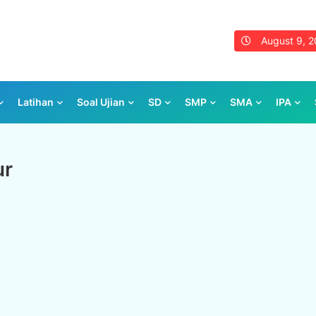
August 9, 
Latihan
Soal Ujian
SD
SMP
SMA
IPA
ur