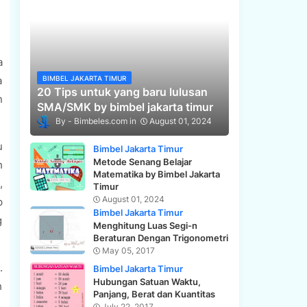
a
a
BIMBEL JAKARTA TIMUR
20 Tips untuk yang baru lulusan
n
SMA/SMK by bimbel jakarta timur
Bimbeles.com
August 01, 2024
u
Bimbel Jakarta Timur
Metode Senang Belajar
h
Matematika by Bimbel Jakarta
,
Timur
August 01, 2024
p
Bimbel Jakarta Timur
g
Menghitung Luas Segi-n
Beraturan Dengan Trigonometri
May 05, 2017
.
Bimbel Jakarta Timur
Hubungan Satuan Waktu,
h
Panjang, Berat dan Kuantitas
.
July 22, 2017