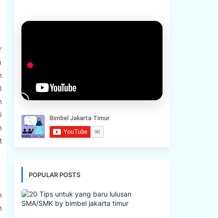
r
n
m
l
m
i
h
t
POPULAR POSTS
n
n