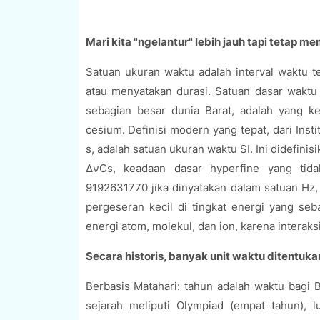
Mari kita "ngelantur" lebih jauh tapi teta
Satuan ukuran waktu adalah interval waktu 
atau menyatakan durasi. Satuan dasar waktu
sebagian besar dunia Barat, adalah yang ked
cesium. Definisi modern yang tepat, dari Inst
s, adalah satuan ukuran waktu SI. Ini didefini
ΔνCs, keadaan dasar hyperfine yang tida
9192631770 jika dinyatakan dalam satuan Hz, 
pergeseran kecil di tingkat energi yang se
energi atom, molekul, dan ion, karena interaks
Secara historis, banyak unit waktu ditentuka
Berbasis Matahari: tahun adalah waktu bagi B
sejarah meliputi Olympiad (empat tahun), l