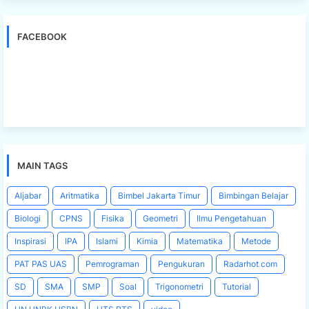
FACEBOOK
MAIN TAGS
Aljabar
Aritmatika
Bimbel Jakarta Timur
Bimbingan Belajar
Biologi
CPNS
Fisika
Geometri
Ilmu Pengetahuan
Inspirasi
IPA
Islami
Kimia
Matematika
Metode
PAT PAS UAS
Pemrograman
Pengukuran
Radarhot com
SD
SMA
SMP
Soal
Trigonometri
Tutorial