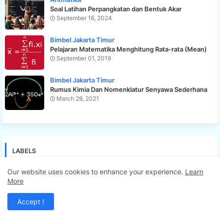
Soal Latihan Perpangkatan dan Bentuk Akar
September 16, 2024
Bimbel Jakarta Timur
Pelajaran Matematika Menghitung Rata-rata (Mean)
September 01, 2019
Bimbel Jakarta Timur
Rumus Kimia Dan Nomenklatur Senyawa Sederhana
March 29, 2021
LABELS
Our website uses cookies to enhance your experience.
Learn
Aljabar
Aritmatika
Bimbel Jakarta Timur
Bimbingan Belajar
More
Biologi
CPNS
Fisika
Geometri
Ilmu Pengetahuan
Accept !
Inspirasi
IPA
Islami
Kimia
Matematika
Metode