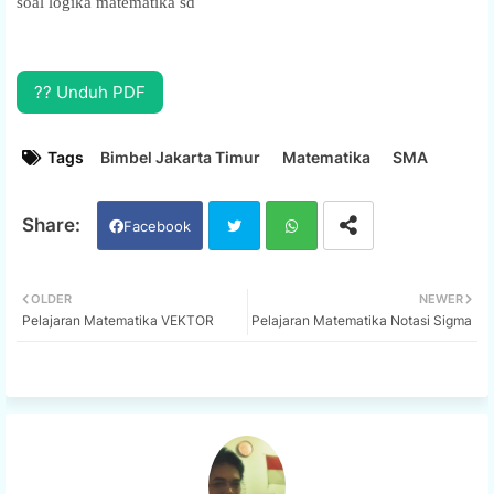
soal logika matematika sd
?? Unduh PDF
Tags
Bimbel Jakarta Timur
Matematika
SMA
Facebook
Twi
Wh
OLDER
NEWER
Pelajaran Matematika VEKTOR
Pelajaran Matematika Notasi Sigma
tter
ats
app