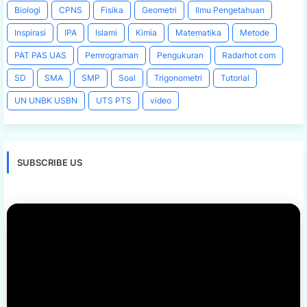
Biologi
CPNS
Fisika
Geometri
Ilmu Pengetahuan
Inspirasi
IPA
Islami
Kimia
Matematika
Metode
PAT PAS UAS
Pemrograman
Pengukuran
Radarhot com
SD
SMA
SMP
Soal
Trigonometri
Tutorial
UN UNBK USBN
UTS PTS
video
SUBSCRIBE US