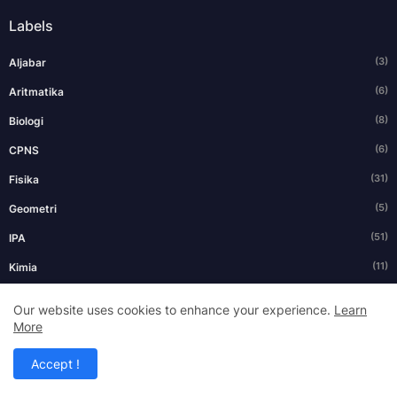
Labels
(3)
Aljabar
(6)
Aritmatika
(8)
Biologi
(6)
CPNS
(31)
Fisika
(5)
Geometri
(51)
IPA
(11)
Kimia
(1)
Pengukuran
Our website uses cookies to enhance your experience.
Learn
(29)
More
SD
(50)
SMA
Accept !
(57)
SMP