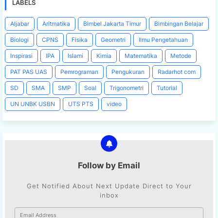
LABELS
Aljabar
Aritmatika
Bimbel Jakarta Timur
Bimbingan Belajar
Biologi
CPNS
Fisika
Geometri
Ilmu Pengetahuan
Inspirasi
IPA
Islami
Kimia
Matematika
Metode
PAT PAS UAS
Pemrograman
Pengukuran
Radarhot com
SD
SMA
SMP
Soal
Trigonometri
Tutorial
UN UNBK USBN
UTS PTS
video
Follow by Email
Get Notified About Next Update Direct to Your
inbox