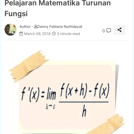
Pelajaran Matematika Turunan
Fungsi
Author -
Denny Febiana Nurhidayat
0
March 09, 2018
3 minute read