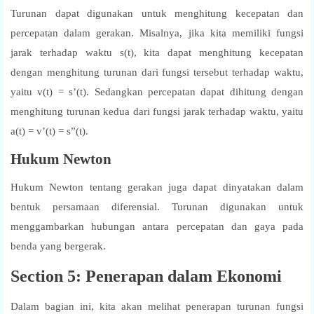
Turunan dapat digunakan untuk menghitung kecepatan dan
percepatan dalam gerakan. Misalnya, jika kita memiliki fungsi
jarak terhadap waktu s(t), kita dapat menghitung kecepatan
dengan menghitung turunan dari fungsi tersebut terhadap waktu,
yaitu v(t) = s’(t). Sedangkan percepatan dapat dihitung dengan
menghitung turunan kedua dari fungsi jarak terhadap waktu, yaitu
a(t) = v’(t) = s”(t).
Hukum Newton
Hukum Newton tentang gerakan juga dapat dinyatakan dalam
bentuk persamaan diferensial. Turunan digunakan untuk
menggambarkan hubungan antara percepatan dan gaya pada
benda yang bergerak.
Section 5: Penerapan dalam Ekonomi
Dalam bagian ini, kita akan melihat penerapan turunan fungsi