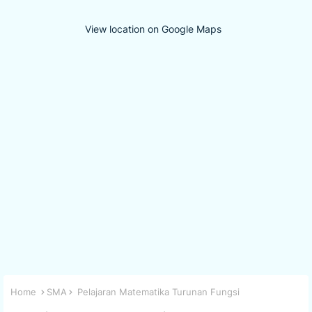
View location on Google Maps
Home
SMA
Pelajaran Matematika Turunan Fungsi