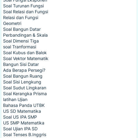
Soal Turunan Fungsi
Soal Relasi dan Fungsi
Relasi dan Fungsi
Geometri
Soal Bangun Datar
Perbandingan & Skala
Soal Dimensi Tiga
soal Tranformasi
Soal Kubus dan Balok
Soal Vektor Matematik
Bangun Sisi Datar
Ada Berapa Persegi?
Soal Bangun Ruang
Soal Sisi Lengkung
Soal Sudut Lingkaran
Soal Kerangka Prisma
latihan Ujian
Bahasa Panda UTBK
US SD Matematika
Soal US IPA SMP
US SMP Matematika
Soal Ujian IPA SD
Soal Tenses B.Inggris