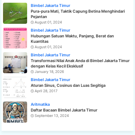
Bimbel Jakarta Timur
Pura-pura Mati, Taktik Capung Betina Menghindari
Pejantan
August 01, 2024
Bimbel Jakarta Timur
Hubungan Satuan Waktu, Panjang, Berat dan
Kuantitas
August 01, 2024
Bimbel Jakarta Timur
Transformasi Nilai Anak Anda di Bimbel Jakarta Timur
dengan Kelas Kecil Eksklusif
January 18, 2026
Bimbel Jakarta Timur
Aturan Sinus, Cosinus dan Luas Segitiga
April 28, 2017
Aritmatika
Daftar Bacaan Bimbel Jakarta Timur
September 13, 2024