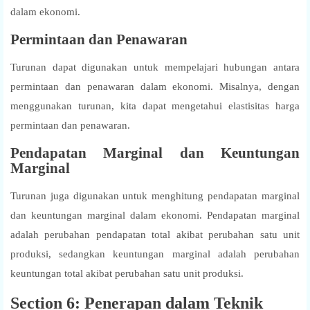
dalam ekonomi.
Permintaan dan Penawaran
Turunan dapat digunakan untuk mempelajari hubungan antara
permintaan dan penawaran dalam ekonomi. Misalnya, dengan
menggunakan turunan, kita dapat mengetahui elastisitas harga
permintaan dan penawaran.
Pendapatan Marginal dan Keuntungan
Marginal
Turunan juga digunakan untuk menghitung pendapatan marginal
dan keuntungan marginal dalam ekonomi. Pendapatan marginal
adalah perubahan pendapatan total akibat perubahan satu unit
produksi, sedangkan keuntungan marginal adalah perubahan
keuntungan total akibat perubahan satu unit produksi.
Section 6: Penerapan dalam Teknik