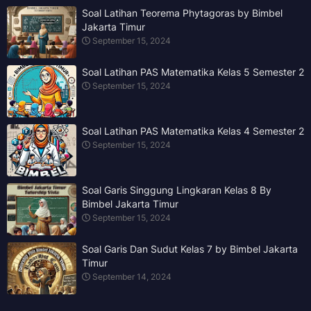
Soal Latihan Teorema Phytagoras by Bimbel
Jakarta Timur
September 15, 2024
Soal Latihan PAS Matematika Kelas 5 Semester 2
September 15, 2024
Soal Latihan PAS Matematika Kelas 4 Semester 2
September 15, 2024
Soal Garis Singgung Lingkaran Kelas 8 By
Bimbel Jakarta Timur
September 15, 2024
Soal Garis Dan Sudut Kelas 7 by Bimbel Jakarta
Timur
September 14, 2024