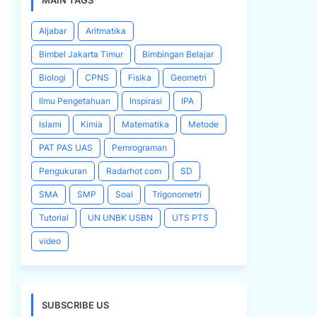
MAIN TAGS
Aljabar
Aritmatika
Bimbel Jakarta Timur
Bimbingan Belajar
Biologi
CPNS
Fisika
Geometri
Ilmu Pengetahuan
Inspirasi
IPA
Islami
Kimia
Matematika
Metode
PAT PAS UAS
Pemrograman
Pengukuran
Radarhot com
SD
SMA
SMP
Soal
Trigonometri
Tutorial
UN UNBK USBN
UTS PTS
video
SUBSCRIBE US