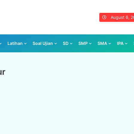
August 6, 
Latihan
Soal Ujian
SD
SMP
SMA
IPA
ur