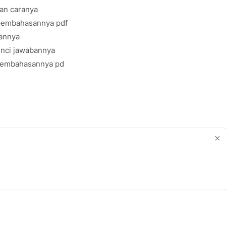
an caranya
 pembahasannya pdf
bannya
unci jawabannya
 pembahasannya pd