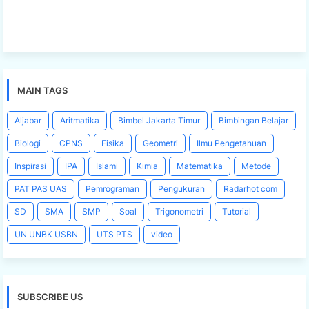
MAIN TAGS
Aljabar
Aritmatika
Bimbel Jakarta Timur
Bimbingan Belajar
Biologi
CPNS
Fisika
Geometri
Ilmu Pengetahuan
Inspirasi
IPA
Islami
Kimia
Matematika
Metode
PAT PAS UAS
Pemrograman
Pengukuran
Radarhot com
SD
SMA
SMP
Soal
Trigonometri
Tutorial
UN UNBK USBN
UTS PTS
video
SUBSCRIBE US