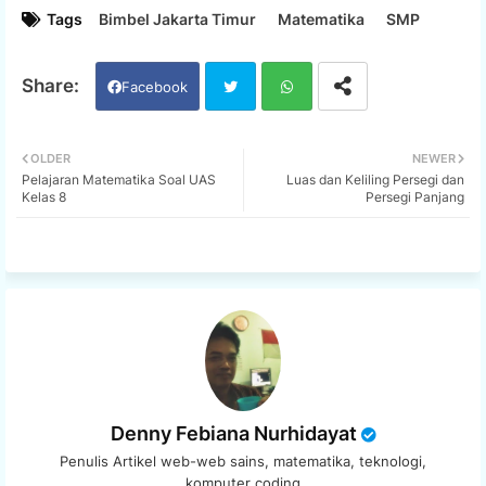
Tags
Bimbel Jakarta Timur
Matematika
SMP
Facebook
Twi
Wh
OLDER
NEWER
Pelajaran Matematika Soal UAS
Luas dan Keliling Persegi dan
tter
ats
Kelas 8
Persegi Panjang
app
Denny Febiana Nurhidayat
Penulis Artikel web-web sains, matematika, teknologi,
komputer coding