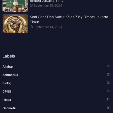
Bimbel Jakarta Timur
September 15, 2024
Soal Garis Dan Sudut Kelas 7 by Bimbel Jakarta
Timur
September 14, 2024
Labels
(3)
Aljabar
(6)
Aritmatika
(8)
Biologi
(6)
CPNS
(31)
Fisika
(5)
Geometri