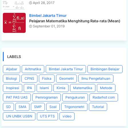
April 28, 2017
Bimbel Jakarta Timur
Pelajaran Matematika Menghitung Rata-rata (Mean)
September 01, 2019
LABELS
Aljabar
Aritmatika
Bimbel Jakarta Timur
Bimbingan Belajar
Biologi
CPNS
Fisika
Geometri
Ilmu Pengetahuan
Inspirasi
IPA
Islami
Kimia
Matematika
Metode
PAT PAS UAS
Pemrograman
Pengukuran
Radarhot com
SD
SMA
SMP
Soal
Trigonometri
Tutorial
UN UNBK USBN
UTS PTS
video