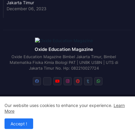
Jakarta Timur
December 06, 2023
Oxide Education Magazine
Oxide Education Magazine Bimbel Jakarta Timur, Bimbel
Matematika Fisika Kimia Biologi PAT | UNBK USBN | UTS di
Jakarta Timur No. Hp: 082210027724
TOC
Author
Definisi
Sitemap
Exegesis
Our website uses cookies to enhance your experience.
Learn
Disclaimer
Return Policy
Cookies Policy
More
Design by -
Blogger Templates
| Distributed by
Free Blogger
Accept !
Templates