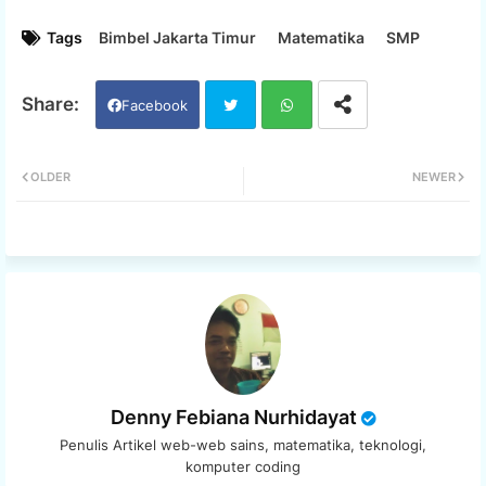
Tags
Bimbel Jakarta Timur
Matematika
SMP
Facebook
Twi
Wh
OLDER
NEWER
tter
ats
app
Denny Febiana Nurhidayat
Penulis Artikel web-web sains, matematika, teknologi,
komputer coding