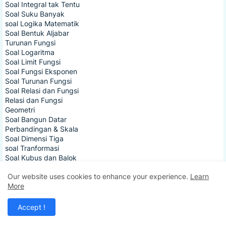
Soal Integral tak Tentu
Soal Suku Banyak
soal Logika Matematik
Soal Bentuk Aljabar
Turunan Fungsi
Soal Logaritma
Soal Limit Fungsi
Soal Fungsi Eksponen
Soal Turunan Fungsi
Soal Relasi dan Fungsi
Relasi dan Fungsi
Geometri
Soal Bangun Datar
Perbandingan & Skala
Soal Dimensi Tiga
soal Tranformasi
Soal Kubus dan Balok
Soal Vektor Matematik
Our website uses cookies to enhance your experience.
Learn
Bangun Sisi Datar
More
Ada Berapa Persegi?
Soal Bangun Ruang
Soal Sisi Lengkung
Accept !
Soal Sudut Lingkaran
Soal Kerangka Prisma