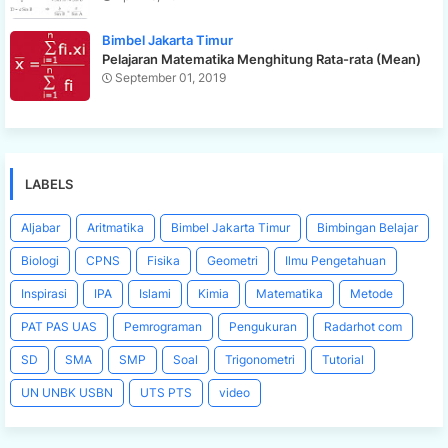
Bimbel Jakarta Timur
Pelajaran Matematika Menghitung Rata-rata (Mean)
September 01, 2019
LABELS
Aljabar
Aritmatika
Bimbel Jakarta Timur
Bimbingan Belajar
Biologi
CPNS
Fisika
Geometri
Ilmu Pengetahuan
Inspirasi
IPA
Islami
Kimia
Matematika
Metode
PAT PAS UAS
Pemrograman
Pengukuran
Radarhot com
SD
SMA
SMP
Soal
Trigonometri
Tutorial
UN UNBK USBN
UTS PTS
video