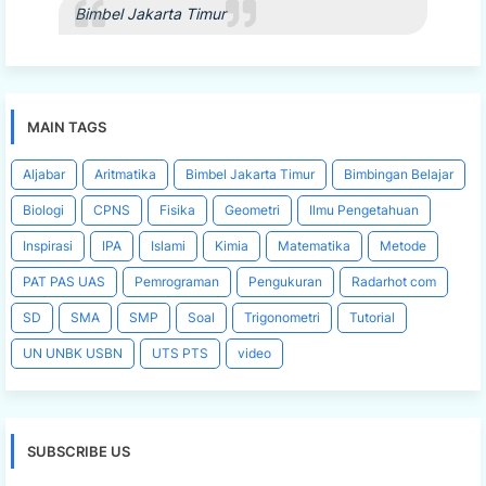
Bimbel Jakarta Timur
MAIN TAGS
Aljabar
Aritmatika
Bimbel Jakarta Timur
Bimbingan Belajar
Biologi
CPNS
Fisika
Geometri
Ilmu Pengetahuan
Inspirasi
IPA
Islami
Kimia
Matematika
Metode
PAT PAS UAS
Pemrograman
Pengukuran
Radarhot com
SD
SMA
SMP
Soal
Trigonometri
Tutorial
UN UNBK USBN
UTS PTS
video
SUBSCRIBE US