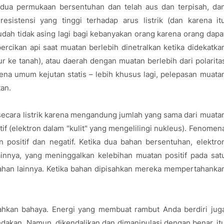
ali dua permukaan bersentuhan dan telah aus dan terpisah, da
esistensi yang tinggi terhadap arus listrik (dan karena it
s sudah tidak asing lagi bagi kebanyakan orang karena orang dapa
rcikan api saat muatan berlebih dinetralkan ketika didekatka
lur ke tanah), atau daerah dengan muatan berlebih dari polarita
mena umum kejutan statis – lebih khusus lagi, pelepasan muata
tan.
 secara listrik karena mengandung jumlah yang sama dari muata
tif (elektron dalam "kulit" yang mengelilingi nukleus). Fenomen
 positif dan negatif. Ketika dua bahan bersentuhan, elektro
ainnya, yang meninggalkan kelebihan muatan positif pada sat
ahan lainnya. Ketika bahan dipisahkan mereka mempertahanka
 bahkan bahaya. Energi yang membuat rambut Anda berdiri jug
dakan. Namun, dikendalikan dan dimanipulasi dengan benar, it