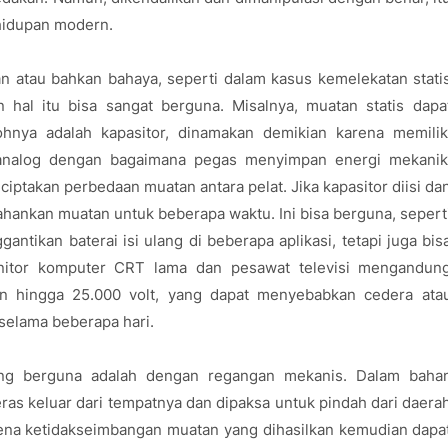
ehidupan modern.
an atau bahkan bahaya, seperti dalam kasus kemelekatan stati
in hal itu bisa sangat berguna. Misalnya, muatan statis dapa
ntohnya adalah kapasitor, dinamakan demikian karena memilik
, analog dengan bagaimana pegas menyimpan energi mekanik
ptakan perbedaan muatan antara pelat. Jika kapasitor diisi da
hankan muatan untuk beberapa waktu. Ini bisa berguna, sepert
ntikan baterai isi ulang di beberapa aplikasi, tetapi juga bis
monitor komputer CRT lama dan pesawat televisi mengandun
n hingga 25.000 volt, yang dapat menyebabkan cedera ata
selama beberapa hari.
ang berguna adalah dengan regangan mekanis. Dalam baha
eras keluar dari tempatnya dan dipaksa untuk pindah dari daera
ena ketidakseimbangan muatan yang dihasilkan kemudian dapa