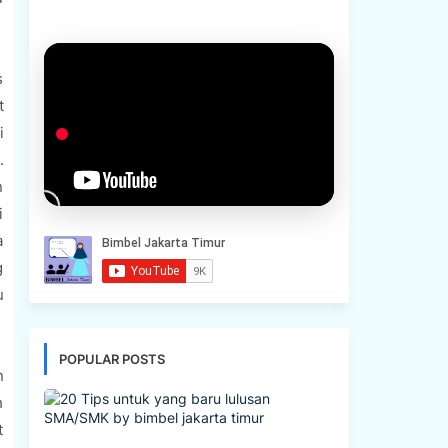
s
t
i
.
n
i
a
g
u
POPULAR POSTS
n
h
t