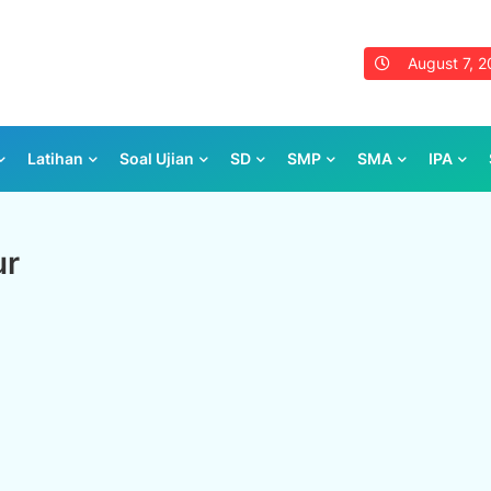
August 7, 
Latihan
Soal Ujian
SD
SMP
SMA
IPA
ur