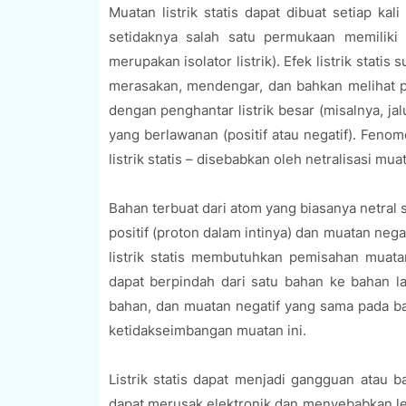
Muatan listrik statis dapat dibuat setiap k
setidaknya salah satu permukaan memiliki r
merupakan isolator listrik). Efek listrik stati
merasakan, mendengar, dan bahkan melihat pe
dengan penghantar listrik besar (misalnya, ja
yang berlawanan (positif atau negatif). Feno
listrik statis – disebabkan oleh netralisasi mua
Bahan terbuat dari atom yang biasanya netral
positif (proton dalam intinya) dan muatan nega
listrik statis membutuhkan pemisahan muatan
dapat berpindah dari satu bahan ke bahan l
bahan, dan muatan negatif yang sama pada b
ketidakseimbangan muatan ini.
Listrik statis dapat menjadi gangguan atau
dapat merusak elektronik dan menyebabkan le