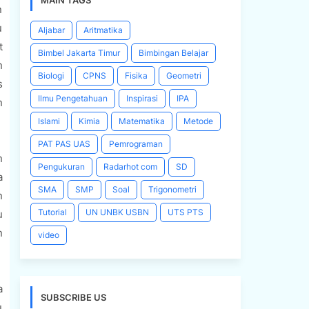
MAIN TAGS
n
u
Aljabar
Aritmatika
t
Bimbel Jakarta Timur
Bimbingan Belajar
n
Biologi
CPNS
Fisika
Geometri
s
Ilmu Pengetahuan
Inspirasi
IPA
n
Islami
Kimia
Matematika
Metode
PAT PAS UAS
Pemrograman
n
Pengukuran
Radarhot com
SD
a
SMA
SMP
Soal
Trigonometri
n
Tutorial
UN UNBK USBN
UTS PTS
u
n
video
a
SUBSCRIBE US
u