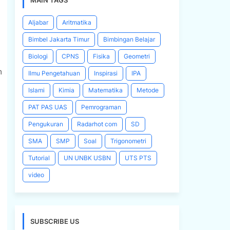
MAIN TAGS
Aljabar
Aritmatika
Bimbel Jakarta Timur
Bimbingan Belajar
Biologi
CPNS
Fisika
Geometri
m
Ilmu Pengetahuan
Inspirasi
IPA
Islami
Kimia
Matematika
Metode
PAT PAS UAS
Pemrograman
Pengukuran
Radarhot com
SD
SMA
SMP
Soal
Trigonometri
Tutorial
UN UNBK USBN
UTS PTS
video
SUBSCRIBE US