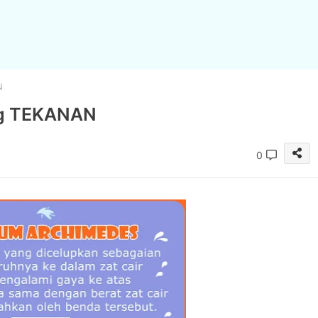
N
ang TEKANAN
0