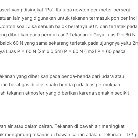
scal yang disingkat "Pa". Itu juga newton per meter persegi
Satuan lain yang digunakan untuk tekanan termasuk pon per inci
. Contoh soal: Jika sebuah balok beratnya 60 N dan terletak pada
yang diberikan pada permukaan? Tekanan = Gaya Luas P = 60 N
 balok 60 N yang sama sekarang terletak pada ujungnya yaitu 2
a Luas P = 60 N (2m x 0,5m) P = 60 N (1m2) P = 60 pascal
 tekanan yang diberikan pada benda-benda dari udara atau
ran berat gas di atas suatu benda pada luas permukaan
dah tekanan atmosfer yang diberikan karena semakin sedikit
ah air atau dalam cairan. Tekanan di bawah air meningkat
 menghitung tekanan di bawah cairan adalah: Tekanan = D * g