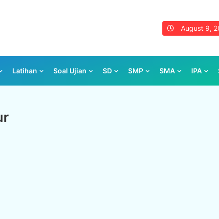
August 9, 
Latihan
Soal Ujian
SD
SMP
SMA
IPA
ur