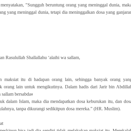
n menyatakan, "Sungguh beruntung orang yang meninggal dunia, mak
ang yang meninggal dunia, tetapi dia meninggalkan dosa yang ganjara
an Rasulullah Shallallahu ‘alaihi wa sallam,
n maksiat itu di hadapan orang lain, sehingga banyak orang yan
k orang lain untuk mengikutinya. Dalam hadis dari Jarir bin Abdilla
radhiyallahu ‘anhu, Rasulullah shallallahu ‘alaihi wa sallam bersabdaء
uk dalam Islam, maka dia mendapatkan dosa keburukan itu, dan dos
ulahnya, tanpa dikurangi sedikitpun dosa mereka.” (HR. Muslim).
at
eskipun bisa jadi dia sendiri tidak melakukan maksiat itu. Merekala