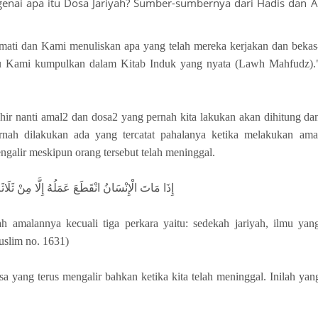
nai apa itu Dosa Jariyah? Sumber-sumbernya dari Hadis dan A
ti dan Kami menuliskan apa yang telah mereka kerjakan dan bekas
atu Kami kumpulkan dalam Kitab Induk yang nyata (Lawh Mahfudz).
hir nanti amal2 dan dosa2 yang pernah kita lakukan akan dihitung da
rnah dilakukan ada yang tercatat pahalanya ketika melakukan ama
ngalir meskipun orang tersebut telah meninggal.
إِذَا مَاتَ الْإِنْسَانُ انْقَطَعَ عَمَلُهُ إِلَّا مِنْ ثَلَاث
h amalannya kecuali tiga perkara yaitu: sedekah jariyah, ilmu yan
uslim no. 1631)
sa yang terus mengalir bahkan ketika kita telah meninggal. Inilah yan