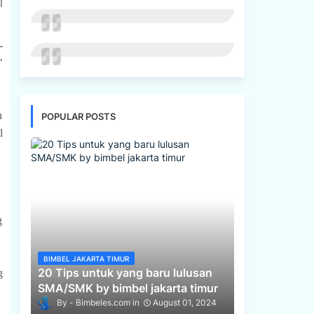
l
-
"
n
POPULAR POSTS
l
g
BIMBEL JAKARTA TIMUR
20 Tips untuk yang baru lulusan
g
SMA/SMK by bimbel jakarta timur
Bimbeles.com
August 01, 2024