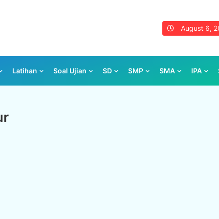
August 6, 
Latihan
Soal Ujian
SD
SMP
SMA
IPA
ur