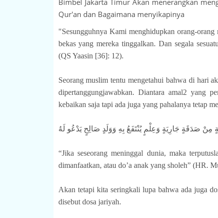
Bimbel Jakarta Timur Akan menerangkan menge
Qur'an dan Bagaimana menyikapinya
"Sesungguhnya Kami menghidupkan orang-orang ma
bekas yang mereka tinggalkan. Dan segala sesu
(QS Yaasin [36]: 12).
Seorang muslim tentu mengetahui bahwa di hari ak
dipertanggungjawabkan. Diantara amal2 yang pe
kebaikan saja tapi ada juga yang pahalanya tetap me
َةٍ مِنْ صَدَقَةٍ جَارِيَةٍ وَعِلْمٍ يُنْتَفَعُ بِهِ وَوَلَدٍ صَالِحٍ يَدْعُو لَهُ
“Jika seseorang meninggal dunia, maka terputusla
dimanfaatkan, atau do’a anak yang sholeh” (HR. M
Akan tetapi kita seringkali lupa bahwa ada juga do
disebut dosa jariyah.