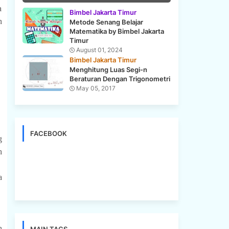
a
Bimbel Jakarta Timur
n
Metode Senang Belajar
Matematika by Bimbel Jakarta
Timur
August 01, 2024
Bimbel Jakarta Timur
Menghitung Luas Segi-n
Beraturan Dengan Trigonometri
May 05, 2017
FACEBOOK
g
h
a
h