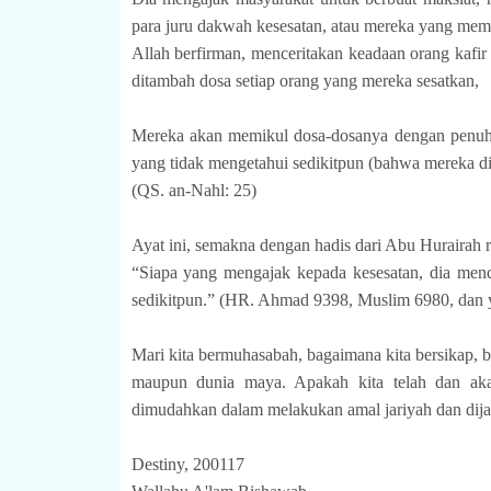
para juru dakwah kesesatan, atau mereka yang me
Allah berfirman, menceritakan keadaan orang kafi
ditambah dosa setiap orang yang mereka sesatkan,
Mereka akan memikul dosa-dosanya dengan penuh p
yang tidak mengetahui sedikitpun (bahwa mereka di
(QS. an-Nahl: 25)
Ayat ini, semakna dengan hadis dari Abu Hurairah ra
“Siapa yang mengajak kepada kesesatan, dia menda
sedikitpun.” (HR. Ahmad 9398, Muslim 6980, dan y
Mari kita bermuhasabah, bagaimana kita bersikap, b
maupun dunia maya. Apakah kita telah dan ak
dimudahkan dalam melakukan amal jariyah dan dija
Destiny, 200117