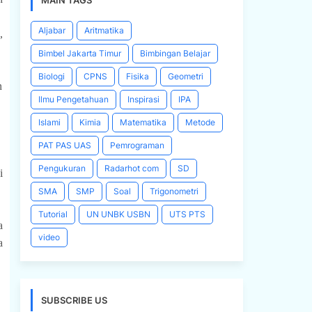
MAIN TAGS
Aljabar
Aritmatika
,
Bimbel Jakarta Timur
Bimbingan Belajar
Biologi
CPNS
Fisika
Geometri
n
Ilmu Pengetahuan
Inspirasi
IPA
Islami
Kimia
Matematika
Metode
PAT PAS UAS
Pemrograman
Pengukuran
Radarhot com
SD
i
SMA
SMP
Soal
Trigonometri
Tutorial
UN UNBK USBN
UTS PTS
a
video
a
SUBSCRIBE US