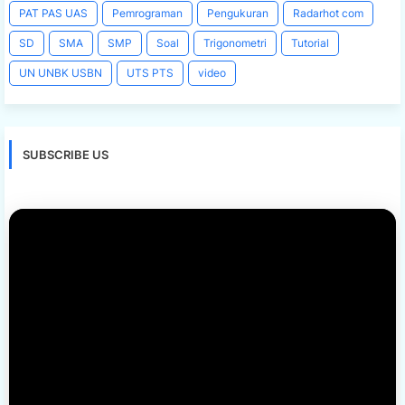
PAT PAS UAS
Pemrograman
Pengukuran
Radarhot com
SD
SMA
SMP
Soal
Trigonometri
Tutorial
UN UNBK USBN
UTS PTS
video
SUBSCRIBE US