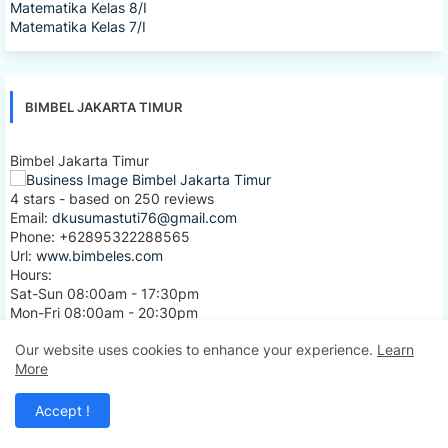
Matematika Kelas 8/I
Matematika Kelas 7/I
BIMBEL JAKARTA TIMUR
Bimbel Jakarta Timur
4
stars - based on
250
reviews
Email:
dkusumastuti76@gmail.com
Phone:
+62895322288565
Url:
www.bimbeles.com
Hours:
Sat-Sun 08:00am - 17:30pm
Mon-Fri 08:00am - 20:30pm
Cash
Our website uses cookies to enhance your experience.
Learn
Jl. Wijaya Kusuma I, Durensawit, Malaka Sari
More
Jakarta
,
Jakarta Indonesia
13460
IDR500000
Accept !
Bimbel Jakarta Timur Bimbingan Belajar Sistem Pembelajaran
Adaptif Soal Matematika IPA Fisika Kimia Biologi SD SMP SMA