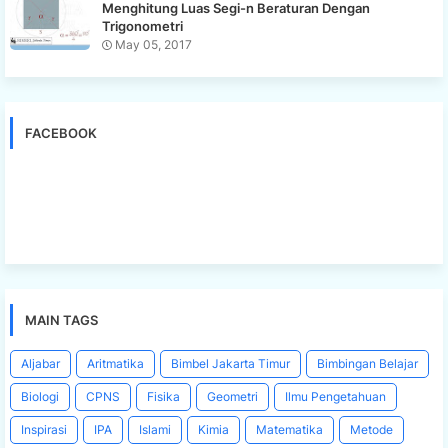
Menghitung Luas Segi-n Beraturan Dengan
Trigonometri
May 05, 2017
FACEBOOK
MAIN TAGS
Aljabar
Aritmatika
Bimbel Jakarta Timur
Bimbingan Belajar
Biologi
CPNS
Fisika
Geometri
Ilmu Pengetahuan
Inspirasi
IPA
Islami
Kimia
Matematika
Metode