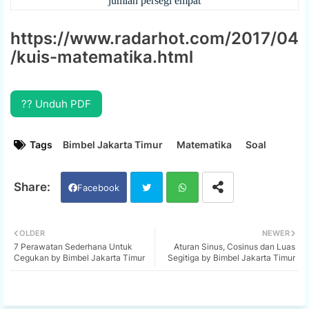
jumlah persegi empat
https://www.radarhot.com/2017/04
/kuis-matematika.html
?? Unduh PDF
Tags
Bimbel Jakarta Timur
Matematika
Soal
Facebook
Twi
Wh
OLDER
NEWER
7 Perawatan Sederhana Untuk
Aturan Sinus, Cosinus dan Luas
tter
ats
Cegukan by Bimbel Jakarta Timur
Segitiga by Bimbel Jakarta Timur
app