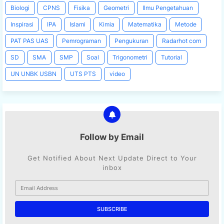
Biologi
CPNS
Fisika
Geometri
Ilmu Pengetahuan
Inspirasi
IPA
Islami
Kimia
Matematika
Metode
PAT PAS UAS
Pemrograman
Pengukuran
Radarhot com
SD
SMA
SMP
Soal
Trigonometri
Tutorial
UN UNBK USBN
UTS PTS
video
Follow by Email
Get Notified About Next Update Direct to Your
inbox