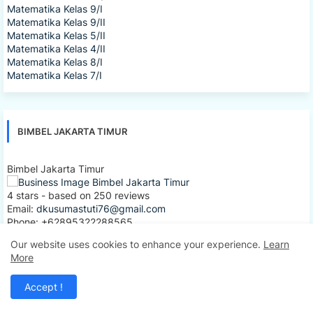
Matematika Kelas 9/I
Matematika Kelas 9/II
Matematika Kelas 5/II
Matematika Kelas 4/II
Matematika Kelas 8/I
Matematika Kelas 7/I
BIMBEL JAKARTA TIMUR
Bimbel Jakarta Timur
4
stars - based on
250
reviews
Email:
dkusumastuti76@gmail.com
Phone:
+62895322288565
Url:
www.bimbeles.com
Our website uses cookies to enhance your experience.
Learn
Hours:
More
Sat-Sun 08:00am - 17:30pm
Mon-Fri 08:00am - 20:30pm
Accept !
Cash
Jl. Wijaya Kusuma I, Durensawit, Malaka Sari