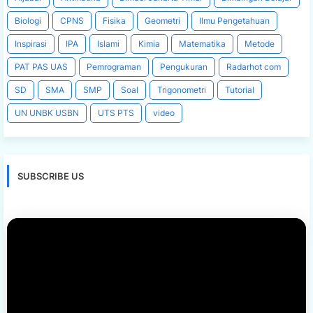
Biologi
CPNS
Fisika
Geometri
Ilmu Pengetahuan
Inspirasi
IPA
Islami
Kimia
Matematika
Metode
PAT PAS UAS
Pemrograman
Pengukuran
Radarhot com
SD
SMA
SMP
Soal
Trigonometri
Tutorial
UN UNBK USBN
UTS PTS
video
SUBSCRIBE US