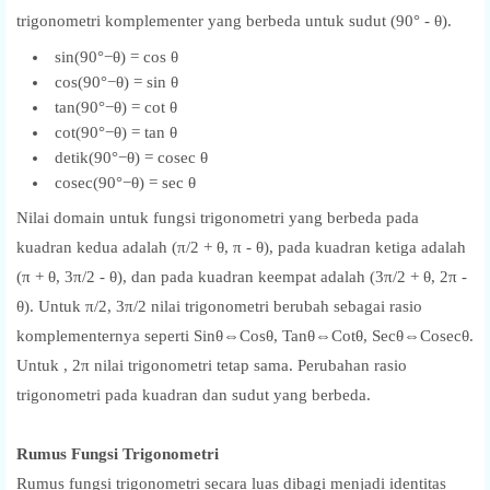
trigonometri komplementer yang berbeda untuk sudut (90° - θ).
sin(90°−θ) = cos θ
cos(90°−θ) = sin θ
tan(90°−θ) = cot θ
cot(90°−θ) = tan θ
detik(90°−θ) = cosec θ
cosec(90°−θ) = sec θ
Nilai domain untuk fungsi trigonometri yang berbeda pada
kuadran kedua adalah (π/2 + θ, π - θ), pada kuadran ketiga adalah
(π + θ, 3π/2 - θ), dan pada kuadran keempat adalah (3π/2 + θ, 2π -
θ). Untuk π/2, 3π/2 nilai trigonometri berubah sebagai rasio
komplementernya seperti Sinθ⇔Cosθ, Tanθ⇔Cotθ, Secθ⇔Cosecθ.
Untuk , 2π nilai trigonometri tetap sama. Perubahan rasio
trigonometri pada kuadran dan sudut yang berbeda.
Rumus Fungsi Trigonometri
Rumus fungsi trigonometri secara luas dibagi menjadi identitas