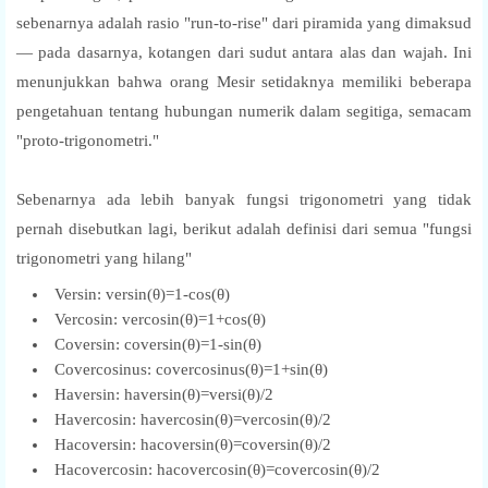
sebenarnya adalah rasio "run-to-rise" dari piramida yang dimaksud
— pada dasarnya, kotangen dari sudut antara alas dan wajah. Ini
menunjukkan bahwa orang Mesir setidaknya memiliki beberapa
pengetahuan tentang hubungan numerik dalam segitiga, semacam
"proto-trigonometri."
Sebenarnya ada lebih banyak fungsi trigonometri yang tidak
pernah disebutkan lagi, berikut adalah definisi dari semua "fungsi
trigonometri yang hilang"
Versin: versin(θ)=1-cos(θ)
Vercosin: vercosin(θ)=1+cos(θ)
Coversin: coversin(θ)=1-sin(θ)
Covercosinus: covercosinus(θ)=1+sin(θ)
Haversin: haversin(θ)=versi(θ)/2
Havercosin: havercosin(θ)=vercosin(θ)/2
Hacoversin: hacoversin(θ)=coversin(θ)/2
Hacovercosin: hacovercosin(θ)=covercosin(θ)/2