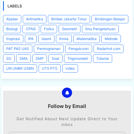
LABELS
Aljabar
Aritmatika
Bimbel Jakarta Timur
Bimbingan Belajar
Biologi
CPNS
Fisika
Geometri
Ilmu Pengetahuan
Inspirasi
IPA
Islami
Kimia
Matematika
Metode
PAT PAS UAS
Pemrograman
Pengukuran
Radarhot com
SD
SMA
SMP
Soal
Trigonometri
Tutorial
UN UNBK USBN
UTS PTS
video
Follow by Email
Get Notified About Next Update Direct to Your
inbox