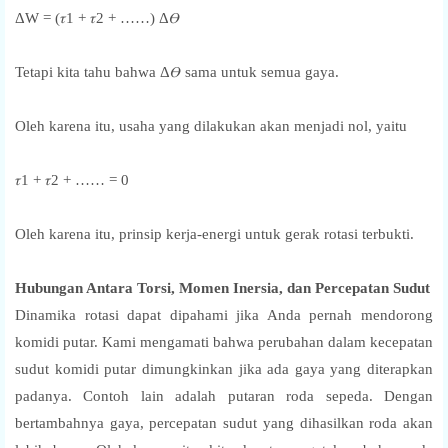
ΔW = (𝜏1 + 𝜏2 + ……) Δ𝛳
Tetapi kita tahu bahwa Δ𝛳 sama untuk semua gaya.
Oleh karena itu, usaha yang dilakukan akan menjadi nol, yaitu
𝜏1 + 𝜏2 + …… = 0
Oleh karena itu, prinsip kerja-energi untuk gerak rotasi terbukti.
Hubungan Antara Torsi, Momen Inersia, dan Percepatan Sudut
Dinamika rotasi dapat dipahami jika Anda pernah mendorong
komidi putar. Kami mengamati bahwa perubahan dalam kecepatan
sudut komidi putar dimungkinkan jika ada gaya yang diterapkan
padanya. Contoh lain adalah putaran roda sepeda. Dengan
bertambahnya gaya, percepatan sudut yang dihasilkan roda akan