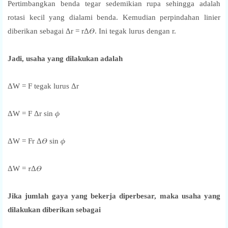
Pertimbangkan benda tegar sedemikian rupa sehingga adalah
rotasi kecil yang dialami benda. Kemudian perpindahan linier
diberikan sebagai Δr = rΔ𝛳. Ini tegak lurus dengan r.
Jadi, usaha yang dilakukan adalah
ΔW = F tegak lurus Δr
ΔW = F Δr sin 𝜙
ΔW = Fr Δ𝛳 sin 𝜙
ΔW = 𝜏Δ𝛳
Jika jumlah gaya yang bekerja diperbesar, maka usaha yang
dilakukan diberikan sebagai