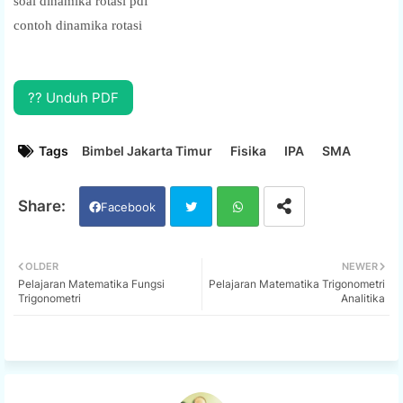
soal dinamika rotasi pdf
contoh dinamika rotasi
?? Unduh PDF
Tags
Bimbel Jakarta Timur
Fisika
IPA
SMA
Facebook
Twi
Wh
OLDER
NEWER
Pelajaran Matematika Fungsi
Pelajaran Matematika Trigonometri
tter
ats
Trigonometri
Analitika
app