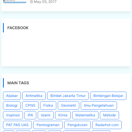
May 05, 2017
FACEBOOK
MAIN TAGS
Aljabar
Aritmatika
Bimbel Jakarta Timur
Bimbingan Belajar
Biologi
CPNS
Fisika
Geometri
Ilmu Pengetahuan
Inspirasi
IPA
Islami
Kimia
Matematika
Metode
PAT PAS UAS
Pemrograman
Pengukuran
Radarhot com