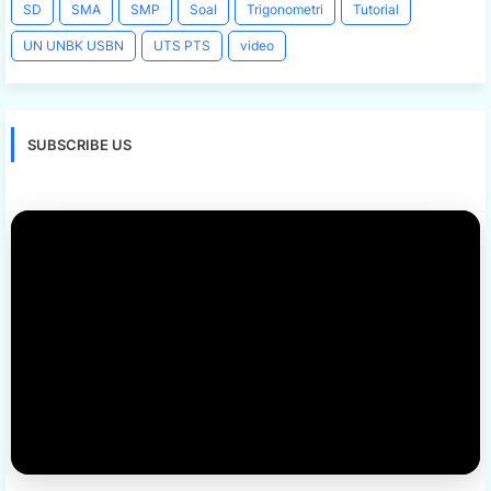
SD
SMA
SMP
Soal
Trigonometri
Tutorial
UN UNBK USBN
UTS PTS
video
SUBSCRIBE US