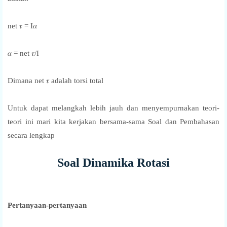
net 𝜏 = I𝛼
𝛼 = net 𝜏/I
Dimana net 𝜏 adalah torsi total
Untuk dapat melangkah lebih jauh dan menyempurnakan teori-
teori ini mari kita kerjakan bersama-sama Soal dan Pembahasan
secara lengkap
Soal Dinamika Rotasi
Pertanyaan-pertanyaan